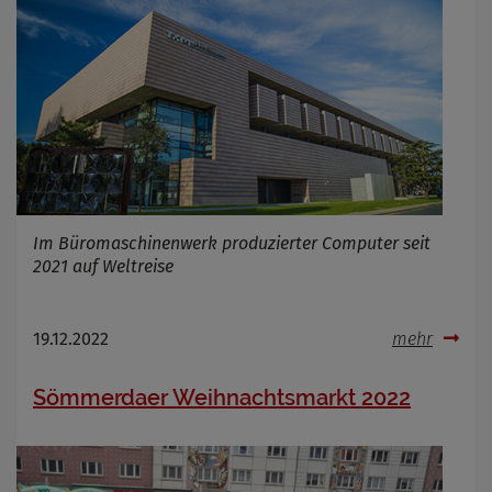
Cookie Name
_osm_totp_token
Cookie Laufzeit
Name
Cookies die bei der Verwendung von
OpenWeatherAPI gesetzt werden
Anbieter
Zweck
Im Büromaschinenwerk produzierter Computer seit
Cookie Name
2021 auf Weltreise
Cookie Laufzeit
Infos schließen
19.12.2022
mehr
Sömmerdaer Weihnachtsmarkt 2022