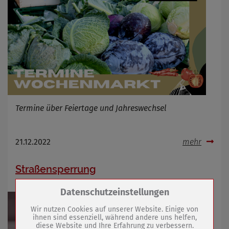
Termine über Feiertage und Jahreswechsel
21.12.2022
mehr
Straßensperrung
Zum Betrieb der Seite notwendige Cookies /
Datenschutzeinstellungen
Drittanbieter:
Wir nutzen Cookies auf unserer Website. Einige von
ihnen sind essenziell, während andere uns helfen,
diese Website und Ihre Erfahrung zu verbessern.
Name
PHP Session Cookie