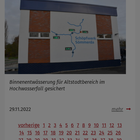
Binnenentwässerung für Altstadtbereich im
Hochwasserfall gesichert
29.11.2022
mehr
vorherige
1
2
3
4
5
6
7
8
9
10
11
12
13
14
15
16
17
18
19
20
21
22
23
24
25
26