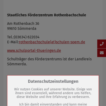
Staatliches Förderzentrum Rothenbachschule
Am Rothenbach 36
99610 Sömmerda
Tel.:
(03634) 622034
E-Mail:
rothenbachschule(at)schulen-soem.de
www.schulportal-thueringen.de
Schulträger des Förderzentrums ist der Landkreis
Sömmerda.
Zum Betrieb der Seite notwendige Cookies /
Datenschutzeinstellungen
Drittanbieter:
Wir nutzen Cookies auf unserer Website. Einige von
ihnen sind essenziell, während andere uns helfen,
diese Website und Ihre Erfahrung zu verbessern.
Name
PHP Session Cookie
Anbieter
Eigentümer dieser Website (Wenko-
Ich bin damit einverstanden und kann meine