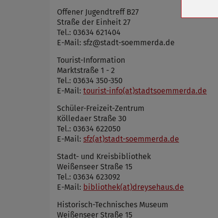
Cookie 
Offener Jugendtreff B27
Cookie La
Straße der Einheit 27
Tel.: 03634 621404
E-Mail: sfz@stadt-soemmerda.de
Tourist-Information
Name
Marktstraße 1 - 2
Anbieter
Tel.: 03634 350-350
Zweck
E-Mail:
tourist-info(at)stadtsoemmerda.de
Cookie 
Schüler-Freizeit-Zentrum
Cookie La
Kölledaer Straße 30
Tel.: 03634 622050
E-Mail:
sfz(at)stadt-soemmerda.de
Name
Stadt- und Kreisbibliothek
Weißenseer Straße 15
Anbieter
Tel.: 03634 623092
Zweck
E-Mail:
bibliothek(at)dreysehaus.de
Cookie 
Cookie La
Historisch-Technisches Museum
Weißenseer Straße 15