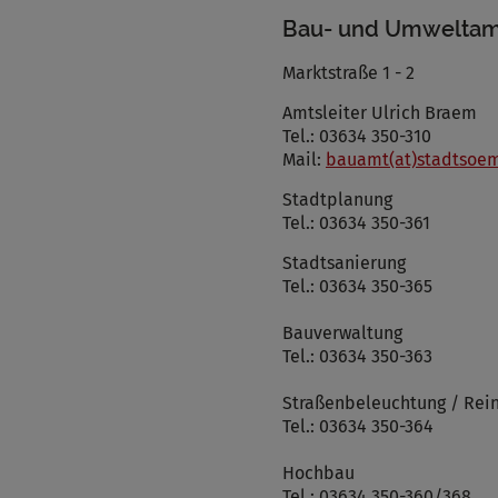
Infos schließen
Bau- und Umweltam
Marktstraße 1 - 2
Amtsleiter Ulrich Braem
Tel.: 03634 350-310
Mail:
bauamt(at)stadtsoe
Stadtplanung
Tel.: 03634 350-361
Stadtsanierung
Tel.: 03634 350-365
Bauverwaltung
Tel.: 03634 350-363
Straßenbeleuchtung / Rei
Tel.: 03634 350-364
Hochbau
Tel.: 03634 350-360/368