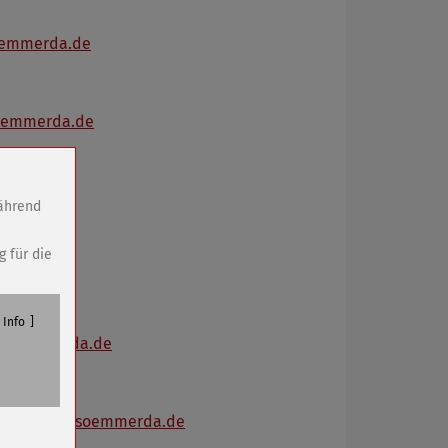
soemmerda.de
tsoemmerda.de
während
ngsamt
g für die
ach
Info
dtsoemmerda.de
n
t(at)stadtsoemmerda.de