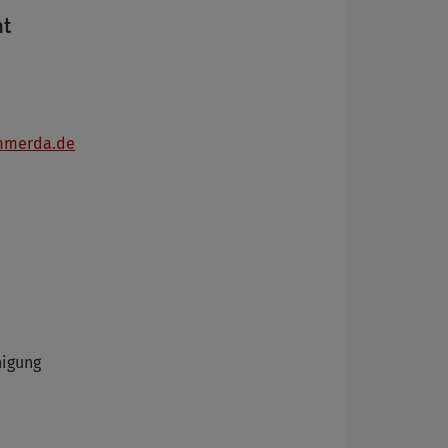
t
mmerda.de
nigung