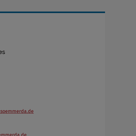
es
dtsoemmerda.de
oemmerda.de