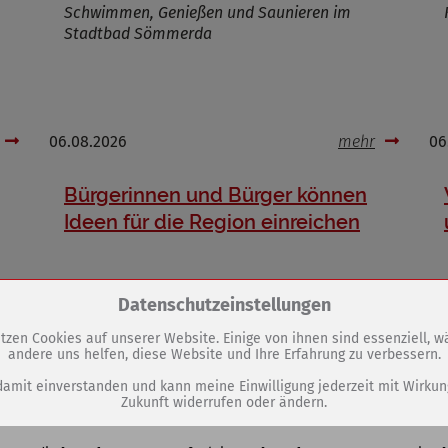
Schwimmen, Genießen und Saunieren im
Stadtbad Sömmerda
06.08.2026
mehr
06
Bürgerinnen und Bürger können
Ideen für die Region einreichen
Zum Betrieb der Seite notwendige Cookies / Drittanbieter:
Datenschutzeinstellungen
tzen Cookies auf unserer Website. Einige von ihnen sind essenziell, 
andere uns helfen, diese Website und Ihre Erfahrung zu verbessern.
PHP Session Cookie
Eigentümer dieser Website (Wenko-Wenselaar GmbH & Co. KG)
damit einverstanden und kann meine Einwilligung jederzeit mit Wirkun
Zukunft widerrufen oder ändern.
Absicherung Kontaktformular / SPAM Schutz
Name
PHPSESSID, fe_typo_user