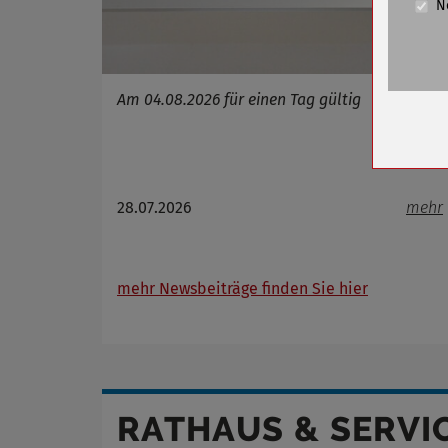
N
Cookie La
Name
Anbieter
Am 04.08.2026 für einen Tag gültig
Zweck
Cookie 
Cookie La
28.07.2026
mehr
Name
Anbieter
mehr Newsbeiträge finden Sie hier
Zweck
Cookie 
Cookie La
RATHAUS & SERVI