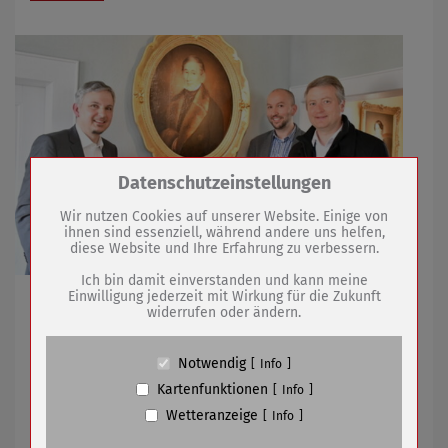
Zum Betrieb der Seite notwendige Cookies /
Datenschutzeinstellungen
Drittanbieter:
Wir nutzen Cookies auf unserer Website. Einige von
ihnen sind essenziell, während andere uns helfen,
diese Website und Ihre Erfahrung zu verbessern.
Name
PHP Session Cookie
Anbieter
Eigentümer dieser Website (Wenko-
Ich bin damit einverstanden und kann meine
Wenselaar GmbH & Co. KG)
Einwilligung jederzeit mit Wirkung für die Zukunft
25 Stationen im Industriepark und Museum für
widerrufen oder ändern.
Zweck
Absicherung Kontaktformular / SPAM
Öffentlichkeit freigegeben
Schutz
Cookie Name
PHPSESSID, fe_typo_user
Notwendig
Info
Cookie Laufzeit
undefined
28.04.2022
mehr
Kartenfunktionen
Info
Wetteranzeige
Info
Name
Cookiespeicherung Entscheidungscookie
Tag der offenen Tür bei der Feuerwehr
Anbieter
Eigentümer dieser Website (Wenko-