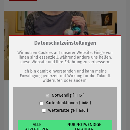
Zum Betrieb der Seite notwendige Cookies /
Datenschutzeinstellungen
Drittanbieter:
Wir nutzen Cookies auf unserer Website. Einige von
ihnen sind essenziell, während andere uns helfen,
diese Website und Ihre Erfahrung zu verbessern.
Name
PHP Session Cookie
Anbieter
Eigentümer dieser Website (Wenko-
Ich bin damit einverstanden und kann meine
Wenselaar GmbH & Co. KG)
Einwilligung jederzeit mit Wirkung für die Zukunft
widerrufen oder ändern.
Zweck
Absicherung Kontaktformular / SPAM
Schutz
Förderverein der Stadt- und Kreisbibliothek beschert
Cookie Name
PHPSESSID, fe_typo_user
Sömmerda ein Weihnachtswunder
Notwendig
Info
Cookie Laufzeit
undefined
Kartenfunktionen
Info
Wetteranzeige
Info
27.11.2020
mehr
Name
Cookiespeicherung Entscheidungscookie
Anbieter
Eigentümer dieser Website (Wenko-
Wenselaar GmbH & Co. KG)
ALLE
NUR NOTWENDIGE
Neues Grün für eine lebenswerte Stadt
AKZEPTIEREN
ERLAUBEN