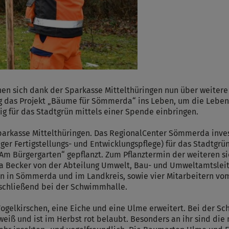
sich dank der Sparkasse Mittelthüringen nun über weitere 
g das Projekt „Bäume für Sömmerda“ ins Leben, um die Lebens
g für das Stadtgrün mittels einer Spende einbringen.
Sparkasse Mittelthüringen. Das RegionalCenter Sömmerda inve
iger Fertigstellungs- und Entwicklungspflege) für das Stadtgr
 Bürgergarten“ gepflanzt. Zum Pflanztermin der weiteren si
a Becker von der Abteilung Umwelt, Bau- und Umweltamtsleite
len in Sömmerda und im Landkreis, sowie vier Mitarbeitern vo
anschließend bei der Schwimmhalle.
Vogelkirschen, eine Eiche und eine Ulme erweitert. Bei der 
eiß und ist im Herbst rot belaubt. Besonders an ihr sind die ni