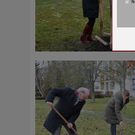
N
Cookie La
Name
Anbieter
Zweck
Cookie 
Cookie La
Name
Anbieter
Zweck
Cookie 
Cookie La