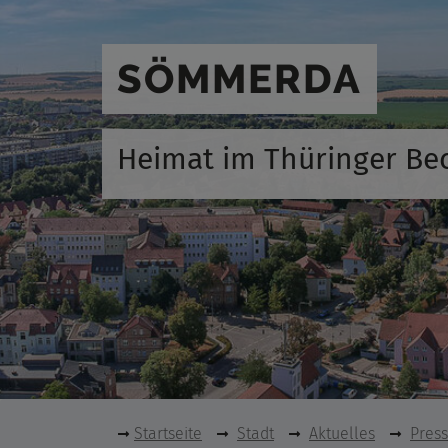
SÖMMERDA
Heimat im Thüringer Be
Startseite
Stadt
Aktuelles
Pres