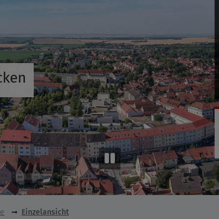
cken
se
Einzelansicht