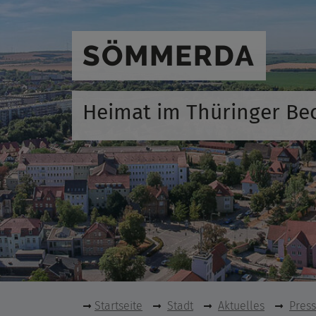
SÖMMERDA
Heimat im Thüringer Be
Startseite
Stadt
Aktuelles
Pres