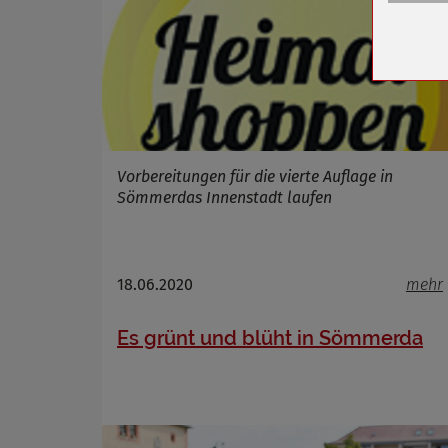
Zweck
Cookie 
Cookie La
Name
Vorbereitungen für die vierte Auflage in
Sömmerdas Innenstadt laufen
Anbieter
Zweck
Cookie 
Cookie La
18.06.2020
mehr
Es grünt und blüht in Sömmerda
Name
Anbieter
Zweck
Cookie 