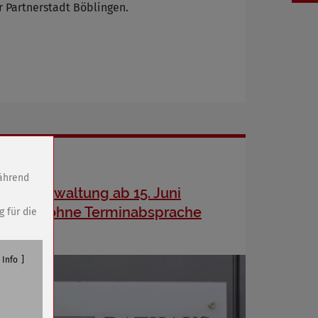
 Partnerstadt Böblingen.
während
Stadtverwaltung ab 15. Juni
wieder ohne Terminabsprache
g für die
geöffnet
Info