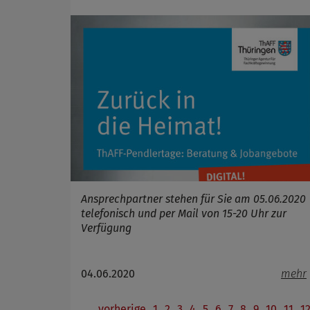
Ansprechpartner stehen für Sie am 05.06.2020
telefonisch und per Mail von 15-20 Uhr zur
Verfügung
04.06.2020
mehr
vorherige
1
2
3
4
5
6
7
8
9
10
11
1