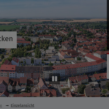
cken
se
Einzelansicht