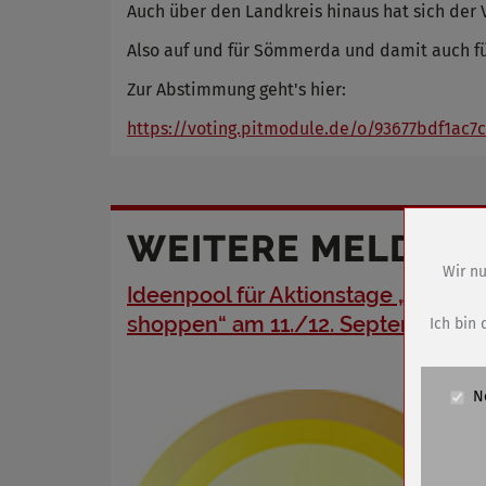
Auch über den Landkreis hinaus hat sich der
Also auf und für Sömmerda und damit auch fü
Zur Abstimmung geht's hier:
https://voting.pitmodule.de/o/93677bdf1ac7c
WEITERE MELDUN
Wir nu
Ideenpool für Aktionstage „Heimat
Name
shoppen“ am 11./12. September
Anbieter
Ich bin 
Zweck
Cookie 
N
Cookie La
Name
Anbieter