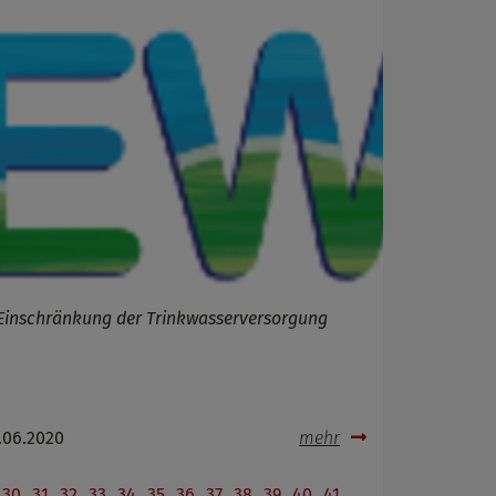
Einschränkung der Trinkwasserversorgung
.06.2020
mehr
30
31
32
33
34
35
36
37
38
39
40
41