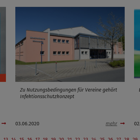
Zu Nutzungsbedingungen für Vereine gehört
Infektionsschutzkonzept
03.06.2020
mehr
02
2
13
14
15
16
17
18
19
20
21
22
23
24
25
26
27
28
29