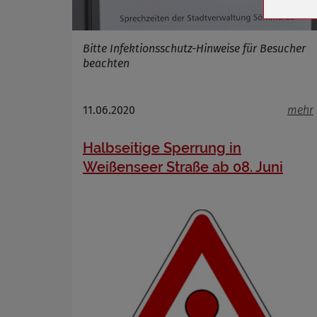
Cookie La
Bitte Infektionsschutz-Hinweise für Besucher
beachten
Name
Anbieter
11.06.2020
mehr
Zweck
Cookie 
Halbseitige Sperrung in
Cookie La
Weißenseer Straße ab 08. Juni
Name
Anbieter
Zweck
Cookie 
Cookie La