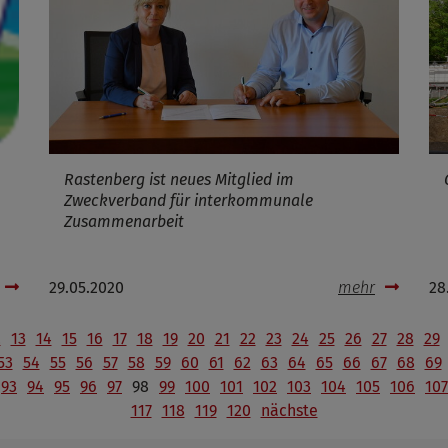
Rastenberg ist neues Mitglied im
Zweckverband für interkommunale
Zusammenarbeit
29.05.2020
mehr
28
2
13
14
15
16
17
18
19
20
21
22
23
24
25
26
27
28
29
53
54
55
56
57
58
59
60
61
62
63
64
65
66
67
68
69
93
94
95
96
97
98
99
100
101
102
103
104
105
106
107
117
118
119
120
nächste