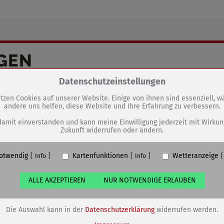
GEN
Es grünt und blüht in Sömmerda
Zum Betrieb der Seite notwendige Cookies / Drittanbieter:
Datenschutzeinstellungen
tzen Cookies auf unserer Website. Einige von ihnen sind essenziell, 
andere uns helfen, diese Website und Ihre Erfahrung zu verbessern.
PHP Session Cookie
Eigentümer dieser Website (Wenko-Wenselaar GmbH & Co. KG)
damit einverstanden und kann meine Einwilligung jederzeit mit Wirkun
Zukunft widerrufen oder ändern.
Absicherung Kontaktformular / SPAM Schutz
Name
PHPSESSID, fe_typo_user
otwendig
Kartenfunktionen
Wetteranzeige
ufzeit
undefined
Info
Info
ALLE AKZEPTIEREN
NUR NOTWENDIGE ERLAUBEN
Cookiespeicherung Entscheidungscookie
Eigentümer dieser Website (Wenko-Wenselaar GmbH & Co. KG)
Speichert die Einstellungen der Besucher bezüglich der Speicherung vo
Die Auswahl kann in der
Datenschutzerklärung
widerrufen werden.
Cookies.
Name
dywc