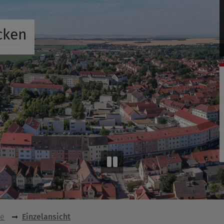
cken
se
Einzelansicht