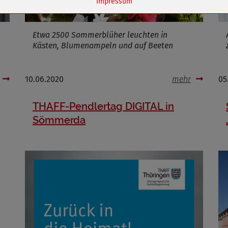
Impressum
ufzeit
1 Jahr
Etwa 2500 Sommerblüher leuchten in
Kästen, Blumenampeln und auf Beeten
Cookies die bei der Verwendung von OpenStreetMaps gesetzt werden
10.06.2020
mehr
05
Marketing/Tracking
Name
_osm_totp_token
THAFF-Pendlertag DIGITAL in
ufzeit
Sömmerda
Cookies die bei der Verwendung von OpenWeatherAPI gesetzt werden
Name
ufzeit