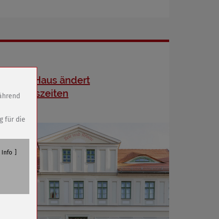
Dreyse-Haus ändert
Öffnungszeiten
während
g für die
Info
n