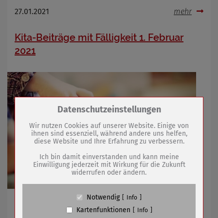
27.01.2021
mehr
Kita-Beiträge mit Fälligkeit 1. Februar
2021
Zum Betrieb der Seite notwendige Cookies /
Datenschutzeinstellungen
Drittanbieter:
Wir nutzen Cookies auf unserer Website. Einige von
ihnen sind essenziell, während andere uns helfen,
diese Website und Ihre Erfahrung zu verbessern.
Name
PHP Session Cookie
Anbieter
Eigentümer dieser Website (Wenko-
Ich bin damit einverstanden und kann meine
Wenselaar GmbH & Co. KG)
Einwilligung jederzeit mit Wirkung für die Zukunft
widerrufen oder ändern.
Zweck
Absicherung Kontaktformular / SPAM
Schutz
Cookie Name
PHPSESSID, fe_typo_user
Notwendig
Info
Gebührenerhebung in sechs städtischen
Cookie Laufzeit
undefined
Kartenfunktionen
Info
Kindereinrichtungen