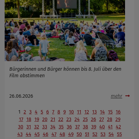
Bürgerinnen und Bürger können bis 8. Juli über den
Film abstimmen
26.06.2026
mehr
1
2
3
4
5
6
7
8
9
10
11
12
13
14
15
16
17
18
19
20
21
22
23
24
25
26
27
28
29
30
31
32
33
34
35
36
37
38
39
40
41
42
43
44
45
46
47
48
49
50
51
52
53
54
55