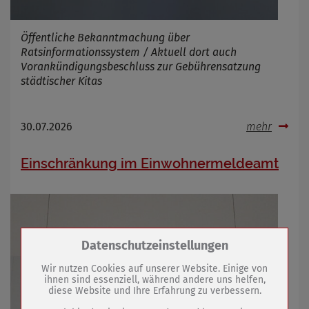
Öffentliche Bekanntmachung über
Ratsinformationssystem / Aktuell dort auch
Vorankündigungsbeschluss zur Gebührensatzung
städtischer Kitas
30.07.2026
mehr
Einschränkung im Einwohnermeldeamt
Zum Betrieb der Seite notwendige Cookies /
Datenschutzeinstellungen
Drittanbieter:
Wir nutzen Cookies auf unserer Website. Einige von
ihnen sind essenziell, während andere uns helfen,
diese Website und Ihre Erfahrung zu verbessern.
Name
PHP Session Cookie