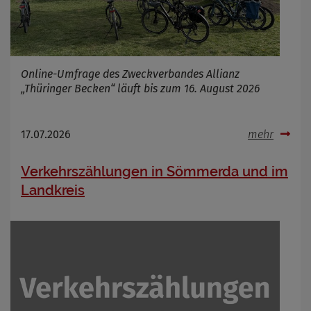
Cookie Name
_osm_totp_token
Cookie Laufzeit
Online-Umfrage des Zweckverbandes Allianz
Name
Cookies die bei der Verwendung von
„Thüringer Becken“ läuft bis zum 16. August 2026
OpenWeatherAPI gesetzt werden
Anbieter
Zweck
17.07.2026
mehr
Cookie Name
Cookie Laufzeit
Verkehrszählungen in Sömmerda und im
Landkreis
Infos schließen