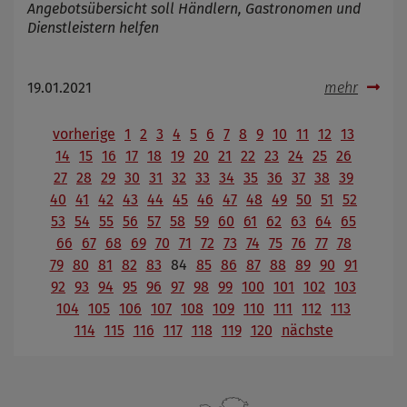
Angebotsübersicht soll Händlern, Gastronomen und
Dienstleistern helfen
19.01.2021
mehr
vorherige
1
2
3
4
5
6
7
8
9
10
11
12
13
14
15
16
17
18
19
20
21
22
23
24
25
26
27
28
29
30
31
32
33
34
35
36
37
38
39
40
41
42
43
44
45
46
47
48
49
50
51
52
53
54
55
56
57
58
59
60
61
62
63
64
65
66
67
68
69
70
71
72
73
74
75
76
77
78
79
80
81
82
83
84
85
86
87
88
89
90
91
92
93
94
95
96
97
98
99
100
101
102
103
104
105
106
107
108
109
110
111
112
113
114
115
116
117
118
119
120
nächste