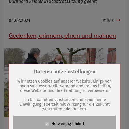
Burkhard Zeidler in Stadtratssitzung geehrt
04.02.2021
mehr
Gedenken, erinnern, ehren und mahnen
Zum Betrieb der Seite notwendige Cookies /
Datenschutzeinstellungen
Drittanbieter:
Wir nutzen Cookies auf unserer Website. Einige von
ihnen sind essenziell, während andere uns helfen,
diese Website und Ihre Erfahrung zu verbessern.
Name
PHP Session Cookie
Anbieter
Eigentümer dieser Website (Wenko-
Ich bin damit einverstanden und kann meine
Wenselaar GmbH & Co. KG)
Einwilligung jederzeit mit Wirkung für die Zukunft
widerrufen oder ändern.
Zweck
Absicherung Kontaktformular / SPAM
Schutz
Cookie Name
PHPSESSID, fe_typo_user
Notwendig
Info
Kranzniederlegung anlässlich des Holocaust-
Cookie Laufzeit
undefined