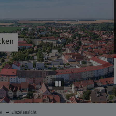
cken
se
Einzelansicht