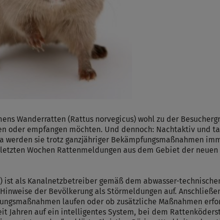
ens Wanderratten (Rattus norvegicus) wohl zu der Besucherg
en oder empfangen möchten. Und dennoch: Nachtaktiv und tags
erda werden sie trotz ganzjähriger Bekämpfungsmaßnahmen i
den letzten Wochen Rattenmeldungen aus dem Gebiet der neue
 ist als Kanalnetzbetreiber gemäß dem abwasser-technische
Hinweise der Bevölkerung als Störmeldungen auf. Anschließe
ungsmaßnahmen laufen oder ob zusätzliche Maßnahmen erforde
 Jahren auf ein intelligentes System, bei dem Rattenköders