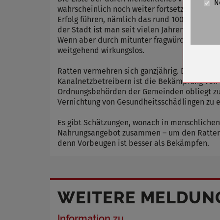
N
Cookie La
wahrscheinlich noch weiter fortsetzen. Die K
Erfolg führen, nämlich das rund 100 Kilome
Name
der Stadt ist man seit vielen Jahren eng in
Wenn aber durch mitunter fragwürdiges Verha
Anbieter
weitgehend wirkungslos.
Zweck
Cookie 
Ratten vermehren sich ganzjährig. Die Tragzei
Kanalnetzbetreibern ist die Bekämpfung von 
Cookie La
Ordnungsbehörden der Gemeinden obliegt zud
Vernichtung von Gesundheitsschädlingen zu e
Es gibt Schätzungen, wonach in menschlichen
Name
Nahrungsangebot zusammen – um den Ratten
Anbieter
denn Vorbeugen ist besser als Bekämpfen.
Zweck
Cookie 
Cookie La
WEITERE MELDUN
Information zu