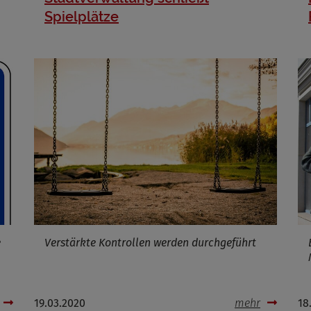
Cookies die bei der Verwendung von OpenWeatherAPI gesetzt werden
Spielplätze
Name
ufzeit
Infos schließen
e
Verstärkte Kontrollen werden durchgeführt
19.03.2020
mehr
18