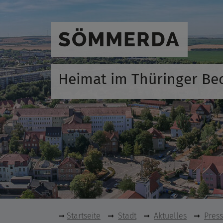
SÖMMERDA
Heimat im Thüringer Be
Startseite
Stadt
Aktuelles
Pres