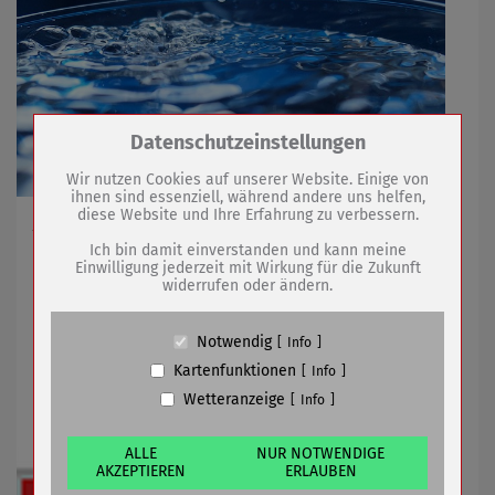
Zum Betrieb der Seite notwendige Cookies /
Datenschutzeinstellungen
Drittanbieter:
Wir nutzen Cookies auf unserer Website. Einige von
ihnen sind essenziell, während andere uns helfen,
diese Website und Ihre Erfahrung zu verbessern.
Name
PHP Session Cookie
Am 18. November kurzzeitige Unterbrechung der
Anbieter
Eigentümer dieser Website (Wenko-
Versorgung
Ich bin damit einverstanden und kann meine
Wenselaar GmbH & Co. KG)
Einwilligung jederzeit mit Wirkung für die Zukunft
widerrufen oder ändern.
Zweck
Absicherung Kontaktformular / SPAM
Schutz
13.11.2020
mehr
Cookie Name
PHPSESSID, fe_typo_user
Notwendig
Info
Cookie Laufzeit
undefined
Kartenfunktionen
Info
Reinigungsarbeiten auf Parkplätzen
Wetteranzeige
Info
Name
Cookiespeicherung Entscheidungscookie
Anbieter
Eigentümer dieser Website (Wenko-
Wenselaar GmbH & Co. KG)
ALLE
NUR NOTWENDIGE
AKZEPTIEREN
ERLAUBEN
Zweck
Speichert die Einstellungen der Besucher
bezüglich der Speicherung von Cookies.