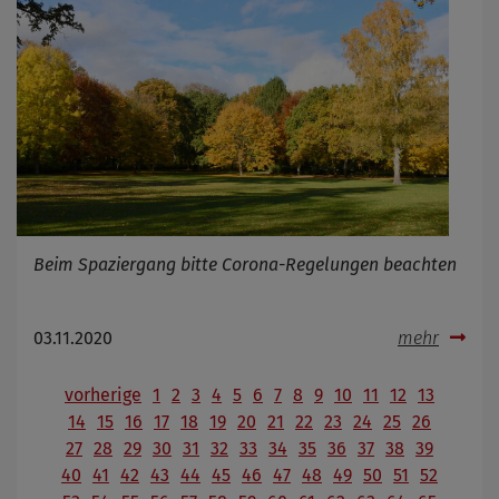
Beim Spaziergang bitte Corona-Regelungen beachten
03.11.2020
mehr
vorherige
1
2
3
4
5
6
7
8
9
10
11
12
13
14
15
16
17
18
19
20
21
22
23
24
25
26
27
28
29
30
31
32
33
34
35
36
37
38
39
40
41
42
43
44
45
46
47
48
49
50
51
52