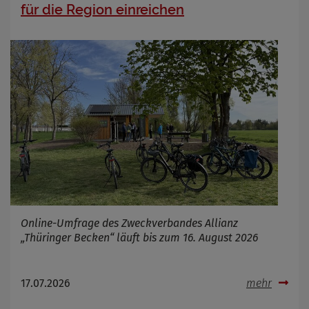
Name
Cookies die bei der Verwendung von
für die Region einreichen
OpenWeatherAPI gesetzt werden
Anbieter
Zweck
Cookie Name
Cookie Laufzeit
Infos schließen
Online-Umfrage des Zweckverbandes Allianz
„Thüringer Becken“ läuft bis zum 16. August 2026
17.07.2026
mehr