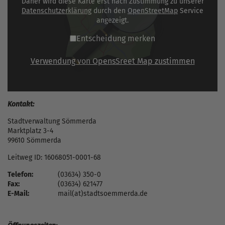
Daher wird diese Karte erst nach Zustimmung zu unserer
Datenschutzerklärung
durch den
OpenStreetMap
Service
angezeigt.
Entscheidung merken
Verwendung von OpensSreet Map zustimmen
Kontakt:
Stadtverwaltung Sömmerda
Marktplatz 3-4
99610 Sömmerda
Leitweg ID: 16068051-0001-68
Telefon:
(03634) 350-0
Fax:
(03634) 621477
E-Mail:
mail(at)stadtsoemmerda.de