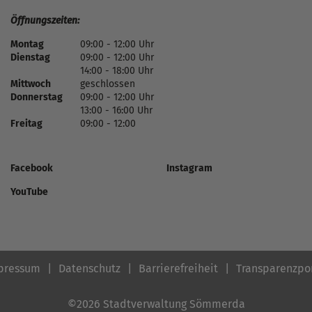
Öffnungszeiten:
Montag
09:00 - 12:00 Uhr
Dienstag
09:00 - 12:00 Uhr
14:00 - 18:00 Uhr
Mittwoch
geschlossen
Donnerstag
09:00 - 12:00 Uhr
13:00 - 16:00 Uhr
Freitag
09:00 - 12:00
Facebook
Instagram
YouTube
pressum
Datenschutz
Barrierefreiheit
Transparenzpo
©2026 Stadtverwaltung Sömmerda