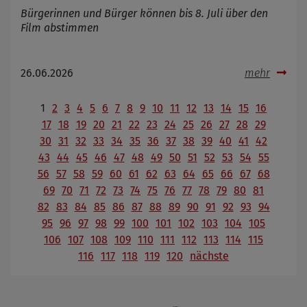
Bürgerinnen und Bürger können bis 8. Juli über den
Film abstimmen
26.06.2026
mehr
1
2
3
4
5
6
7
8
9
10
11
12
13
14
15
16
17
18
19
20
21
22
23
24
25
26
27
28
29
30
31
32
33
34
35
36
37
38
39
40
41
42
43
44
45
46
47
48
49
50
51
52
53
54
55
56
57
58
59
60
61
62
63
64
65
66
67
68
69
70
71
72
73
74
75
76
77
78
79
80
81
82
83
84
85
86
87
88
89
90
91
92
93
94
95
96
97
98
99
100
101
102
103
104
105
106
107
108
109
110
111
112
113
114
115
116
117
118
119
120
nächste