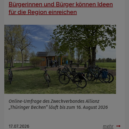
Bürgerinnen und Bürger können Ideen
Name
Cookies die bei der Verwendung von
OpenWeatherAPI gesetzt werden
für die Region einreichen
Anbieter
Zweck
Cookie Name
Cookie Laufzeit
Infos schließen
Online-Umfrage des Zweckverbandes Allianz
„Thüringer Becken“ läuft bis zum 16. August 2026
17.07.2026
mehr