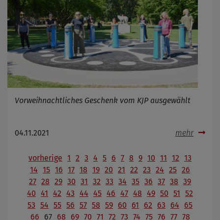
Vorweihnachtliches Geschenk vom KJP ausgewählt
04.11.2021
mehr
vorherige
1
2
3
4
5
6
7
8
9
10
11
12
13
14
15
16
17
18
19
20
21
22
23
24
25
26
27
28
29
30
31
32
33
34
35
36
37
38
39
40
41
42
43
44
45
46
47
48
49
50
51
52
53
54
55
56
57
58
59
60
61
62
63
64
65
66
67
68
69
70
71
72
73
74
75
76
77
78