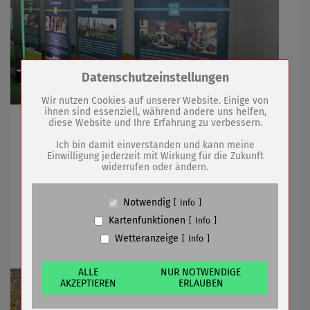
Zum Betrieb der Seite notwendige Cookies /
Datenschutzeinstellungen
Drittanbieter:
Wir nutzen Cookies auf unserer Website. Einige von
ihnen sind essenziell, während andere uns helfen,
Tourismusverband stellte beim Zukunftsforum neue
diese Website und Ihre Erfahrung zu verbessern.
Name
PHP Session Cookie
Imagefilme vor
Anbieter
Eigentümer dieser Website (Wenko-
Ich bin damit einverstanden und kann meine
Wenselaar GmbH & Co. KG)
Einwilligung jederzeit mit Wirkung für die Zukunft
widerrufen oder ändern.
Zweck
Absicherung Kontaktformular / SPAM
Schutz
19.11.2021
mehr
Cookie Name
PHPSESSID, fe_typo_user
Notwendig
Info
Cookie Laufzeit
undefined
„Bäume für Sömmerda“ geht in die
Kartenfunktionen
Info
nächste Runde
Wetteranzeige
Info
Name
Cookiespeicherung Entscheidungscookie
Anbieter
Eigentümer dieser Website (Wenko-
Wenselaar GmbH & Co. KG)
ALLE
NUR NOTWENDIGE
AKZEPTIEREN
ERLAUBEN
Zweck
Speichert die Einstellungen der Besucher
bezüglich der Speicherung von Cookies.