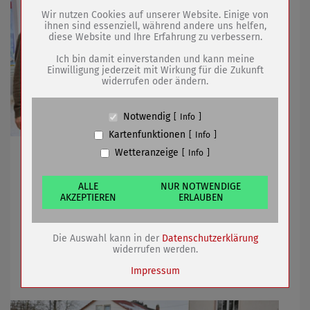
Drittanbieter:
Wir nutzen Cookies auf unserer Website. Einige von
ihnen sind essenziell, während andere uns helfen,
diese Website und Ihre Erfahrung zu verbessern.
Name
PHP Session Cookie
Anbieter
Eigentümer dieser Website (Wenko-
Ich bin damit einverstanden und kann meine
Wenselaar GmbH & Co. KG)
Einwilligung jederzeit mit Wirkung für die Zukunft
widerrufen oder ändern.
Zweck
Absicherung Kontaktformular / SPAM
Schutz
Cookie Name
PHPSESSID, fe_typo_user
Notwendig
Info
Cookie Laufzeit
undefined
Kartenfunktionen
Info
Wetteranzeige
Leihgabe des Historisch-Technischen Museums wird in
Info
Name
Cookiespeicherung Entscheidungscookie
bedeutender Designausstellung gezeigt
Anbieter
Eigentümer dieser Website (Wenko-
Wenselaar GmbH & Co. KG)
ALLE
NUR NOTWENDIGE
AKZEPTIEREN
ERLAUBEN
Zweck
Speichert die Einstellungen der Besucher
bezüglich der Speicherung von Cookies.
04.03.2021
mehr
Cookie Name
dywc
Die Auswahl kann in der
Datenschutzerklärung
Cookie Laufzeit
1 Jahr
Kanalbauarbeiten im Rohrhammerweg
widerrufen werden.
und auf dem Parkplatz am Stadtpark
Impressum
Name
Cookies die bei der Verwendung von