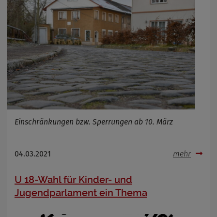
OpenStreetMaps gesetzt werden
Anbieter
Zweck
Marketing/Tracking
Cookie Name
_osm_totp_token
Cookie Laufzeit
Name
Cookies die bei der Verwendung von
OpenWeatherAPI gesetzt werden
Anbieter
Einschränkungen bzw. Sperrungen ab 10. März
Zweck
Cookie Name
Cookie Laufzeit
04.03.2021
mehr
Infos schließen
U 18-Wahl für Kinder- und
Jugendparlament ein Thema