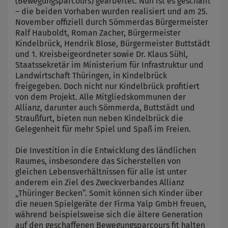
(Bewegungsparcours) gearbeitet. Nun ist es geschafft
– die beiden Vorhaben wurden realisiert und am 25.
November offiziell durch Sömmerdas Bürgermeister
Ralf Hauboldt, Roman Zacher, Bürgermeister
Kindelbrück, Hendrik Blose, Bürgermeister Buttstädt
und 1. Kreisbeigeordneter sowie Dr. Klaus Sühl,
Staatssekretär im Ministerium für Infrastruktur und
Landwirtschaft Thüringen, in Kindelbrück
freigegeben. Doch nicht nur Kindelbrück profitiert
von dem Projekt. Alle Mitgliedskommunen der
Allianz, darunter auch Sömmerda, Buttstädt und
Straußfurt, bieten nun neben Kindelbrück die
Gelegenheit für mehr Spiel und Spaß im Freien.
Die Investition in die Entwicklung des ländlichen
Raumes, insbesondere das Sicherstellen von
gleichen Lebensverhältnissen für alle ist unter
anderem ein Ziel des Zweckverbandes Allianz
„Thüringer Becken“. Somit können sich Kinder über
die neuen Spielgeräte der Firma Yalp GmbH freuen,
während beispielsweise sich die ältere Generation
auf den geschaffenen Bewegungsparcours fit halten