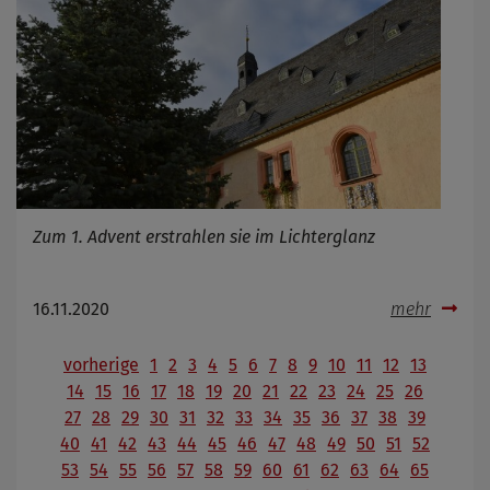
Zum 1. Advent erstrahlen sie im Lichterglanz
16.11.2020
mehr
vorherige
1
2
3
4
5
6
7
8
9
10
11
12
13
14
15
16
17
18
19
20
21
22
23
24
25
26
27
28
29
30
31
32
33
34
35
36
37
38
39
40
41
42
43
44
45
46
47
48
49
50
51
52
53
54
55
56
57
58
59
60
61
62
63
64
65