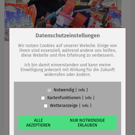
Zum Betrieb der Seite notwendige Cookies /
Datenschutzeinstellungen
Drittanbieter:
Wir nutzen Cookies auf unserer Website. Einige von
Stiefel-Aktion von Feuerwehrverein und Feuerwehr für
ihnen sind essenziell, während andere uns helfen,
Kinder
diese Website und Ihre Erfahrung zu verbessern.
Name
PHP Session Cookie
Anbieter
Eigentümer dieser Website (Wenko-
Ich bin damit einverstanden und kann meine
Wenselaar GmbH & Co. KG)
Einwilligung jederzeit mit Wirkung für die Zukunft
04.12.2020
mehr
widerrufen oder ändern.
Zweck
Absicherung Kontaktformular / SPAM
Schutz
Cookie Name
PHPSESSID, fe_typo_user
Neues Grün für eine lebenswerte Stadt
Notwendig
Info
Cookie Laufzeit
undefined
Kartenfunktionen
Info
Wetteranzeige
Info
Name
Cookiespeicherung Entscheidungscookie
Anbieter
Eigentümer dieser Website (Wenko-
Wenselaar GmbH & Co. KG)
ALLE
NUR NOTWENDIGE
AKZEPTIEREN
ERLAUBEN
Zweck
Speichert die Einstellungen der Besucher
bezüglich der Speicherung von Cookies.