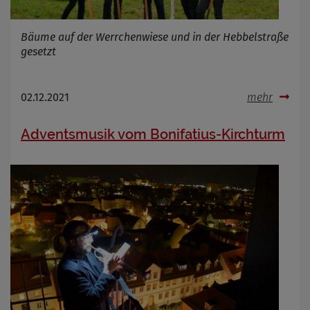
Name
Cookies die bei der Verwendung von
Bäume auf der Werrchenwiese und in der Hebbelstraße
OpenWeatherAPI gesetzt werden
gesetzt
Anbieter
Zweck
Cookie Name
02.12.2021
mehr
Cookie Laufzeit
Adventsmusik vom Bonifatius-Kirchturm
Infos schließen