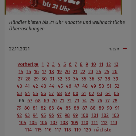
Händler bieten bis 21 Uhr Rabatte und weihnachtliche
Überraschungen
22.11.2021
mehr
vorherige
1
2
3
4
5
6
7
8
9
10
11
12
13
14
15
16
17
18
19
20
21
22
23
24
25
26
27
28
29
30
31
32
33
34
35
36
37
38
39
40
41
42
43
44
45
46
47
48
49
50
51
52
53
54
55
56
57
58
59
60
61
62
63
64
65
66
67
68
69
70
71
72
73
74
75
76
77
78
79
80
81
82
83
84
85
86
87
88
89
90
91
92
93
94
95
96
97
98
99
100
101
102
103
104
105
106
107
108
109
110
111
112
113
114
115
116
117
118
119
120
nächste