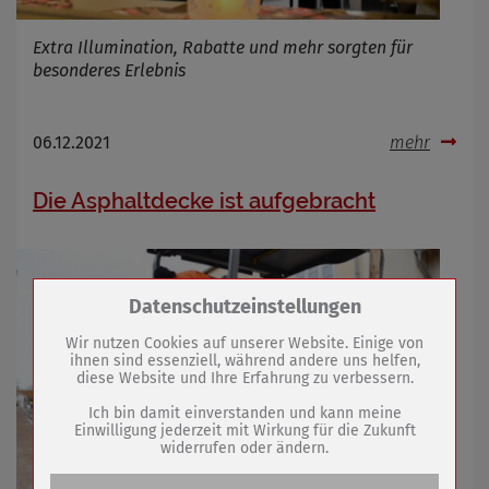
Extra Illumination, Rabatte und mehr sorgten für
besonderes Erlebnis
06.12.2021
mehr
Die Asphaltdecke ist aufgebracht
Zum Betrieb der Seite notwendige Cookies /
Datenschutzeinstellungen
Drittanbieter:
Wir nutzen Cookies auf unserer Website. Einige von
ihnen sind essenziell, während andere uns helfen,
diese Website und Ihre Erfahrung zu verbessern.
Name
PHP Session Cookie
Anbieter
Eigentümer dieser Website (Wenko-
Ich bin damit einverstanden und kann meine
Wenselaar GmbH & Co. KG)
Einwilligung jederzeit mit Wirkung für die Zukunft
widerrufen oder ändern.
Zweck
Absicherung Kontaktformular / SPAM
Schutz