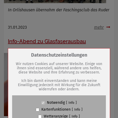
In Orlishausen übernahm der Faschingsclub das Ruder
31.01.2023
mehr
Info-Abend zu Glasfaserausbau
Zum Betrieb der Seite notwendige Cookies /
Datenschutzeinstellungen
Drittanbieter:
Wir nutzen Cookies auf unserer Website. Einige von
ihnen sind essenziell, während andere uns helfen,
diese Website und Ihre Erfahrung zu verbessern.
Name
PHP Session Cookie
Anbieter
Eigentümer dieser Website (Wenko-
Ich bin damit einverstanden und kann meine
Wenselaar GmbH & Co. KG)
Einwilligung jederzeit mit Wirkung für die Zukunft
widerrufen oder ändern.
Zweck
Absicherung Kontaktformular / SPAM
Schutz
Cookie Name
PHPSESSID, fe_typo_user
Notwendig
Info
Cookie Laufzeit
undefined
Kartenfunktionen
Info
Wetteranzeige
Info