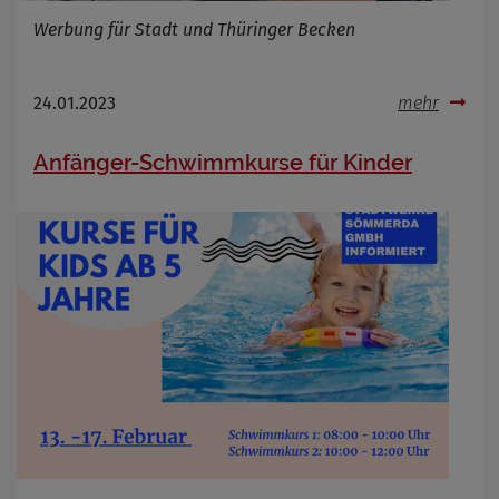
Anbieter
Werbung für Stadt und Thüringer Becken
Zweck
Cookie Name
Cookie Laufzeit
24.01.2023
mehr
Infos schließen
Anfänger-Schwimmkurse für Kinder