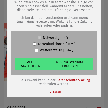
Wir nutzen Cookies auf unserer Website. Einige von
Sömmerda im Finale für Antenne
ihnen sind essenziell, während andere uns helfen,
diese Website und Ihre Erfahrung zu verbessern.
Name
PHP Session Cookie
Thüringen-Party
Anbieter
Eigentümer dieser Website (Wenko-
Ich bin damit einverstanden und kann meine
Wenselaar GmbH & Co. KG)
Einwilligung jederzeit mit Wirkung für die Zukunft
widerrufen oder ändern.
Zweck
Absicherung Kontaktformular / SPAM
Schutz
Cookie Name
PHPSESSID, fe_typo_user
Notwendig
Info
Cookie Laufzeit
undefined
Kartenfunktionen
Info
Wetteranzeige
Info
Name
Cookiespeicherung Entscheidungscookie
Anbieter
Eigentümer dieser Website (Wenko-
Wenselaar GmbH & Co. KG)
ALLE
NUR NOTWENDIGE
AKZEPTIEREN
ERLAUBEN
Zweck
Speichert die Einstellungen der Besucher
bezüglich der Speicherung von Cookies.
Cookie Name
dywc
Die Auswahl kann in der
Datenschutzerklärung
Cookie Laufzeit
1 Jahr
widerrufen werden.
Für den Sieg sind so viele Zwillingspaare wie möglich
Impressum
gesucht
Name
Cookies die bei der Verwendung von
05.06.2025
mehr
OpenStreetMaps gesetzt werden