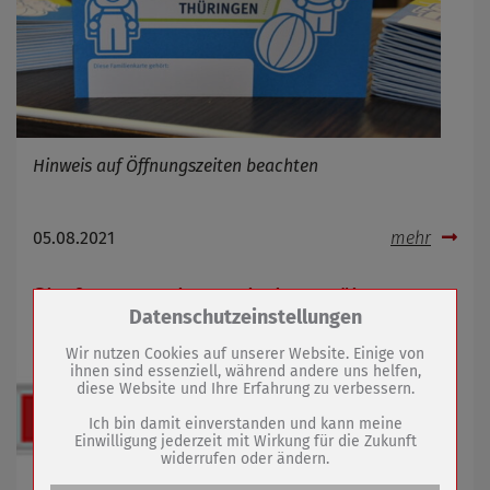
Hinweis auf Öffnungszeiten beachten
05.08.2021
mehr
Straßenreparaturen starten später
Zum Betrieb der Seite notwendige Cookies /
Datenschutzeinstellungen
Drittanbieter:
Wir nutzen Cookies auf unserer Website. Einige von
ihnen sind essenziell, während andere uns helfen,
diese Website und Ihre Erfahrung zu verbessern.
Name
PHP Session Cookie
Anbieter
Eigentümer dieser Website (Wenko-
Ich bin damit einverstanden und kann meine
Wenselaar GmbH & Co. KG)
Einwilligung jederzeit mit Wirkung für die Zukunft
widerrufen oder ändern.
Zweck
Absicherung Kontaktformular / SPAM
Schutz