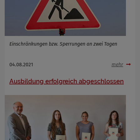
Name
Cookies die bei der Verwendung von
OpenWeatherAPI gesetzt werden
Anbieter
Zweck
Einschränkungen bzw. Sperrungen an zwei Tagen
Cookie Name
Cookie Laufzeit
04.08.2021
mehr
Infos schließen
Ausbildung erfolgreich abgeschlossen