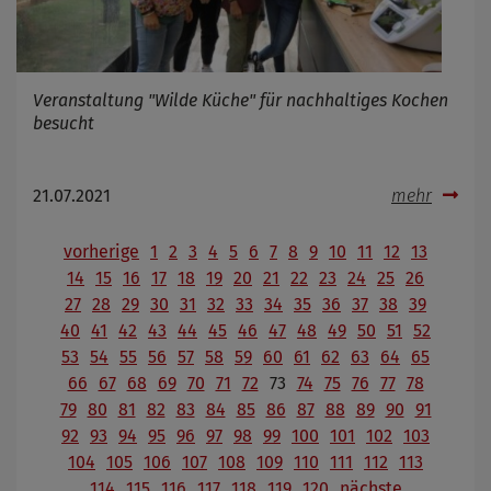
Veranstaltung "Wilde Küche" für nachhaltiges Kochen
besucht
21.07.2021
mehr
vorherige
1
2
3
4
5
6
7
8
9
10
11
12
13
14
15
16
17
18
19
20
21
22
23
24
25
26
27
28
29
30
31
32
33
34
35
36
37
38
39
40
41
42
43
44
45
46
47
48
49
50
51
52
53
54
55
56
57
58
59
60
61
62
63
64
65
66
67
68
69
70
71
72
73
74
75
76
77
78
79
80
81
82
83
84
85
86
87
88
89
90
91
92
93
94
95
96
97
98
99
100
101
102
103
104
105
106
107
108
109
110
111
112
113
114
115
116
117
118
119
120
nächste