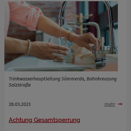
Cookie Name
_osm_totp_token
Cookie Laufzeit
Name
Cookies die bei der Verwendung von
OpenWeatherAPI gesetzt werden
Anbieter
Zweck
Cookie Name
Cookie Laufzeit
Trinkwasserhauptleitung Sömmerda, Bahnkreuzung
Salzstraße
Infos schließen
28.03.2023
mehr
Achtung Gesamtsperrung