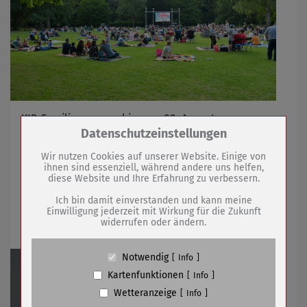
KJP-Familiensommerkino am 28. August
Zum Betrieb der Seite notwendige Cookies /
Datenschutzeinstellungen
Drittanbieter:
Wir nutzen Cookies auf unserer Website. Einige von
06.08.2026
mehr
ihnen sind essenziell, während andere uns helfen,
diese Website und Ihre Erfahrung zu verbessern.
Name
PHP Session Cookie
Bekanntmachung von Beschlüssen von
Anbieter
Eigentümer dieser Website (Wenko-
Ich bin damit einverstanden und kann meine
Wenselaar GmbH & Co. KG)
Einwilligung jederzeit mit Wirkung für die Zukunft
Stadtrat und Ausschüssen
widerrufen oder ändern.
Zweck
Absicherung Kontaktformular / SPAM
Schutz
Cookie Name
PHPSESSID, fe_typo_user
Notwendig
Info
Cookie Laufzeit
undefined
Kartenfunktionen
Info
Wetteranzeige
Info
Name
Cookiespeicherung Entscheidungscookie