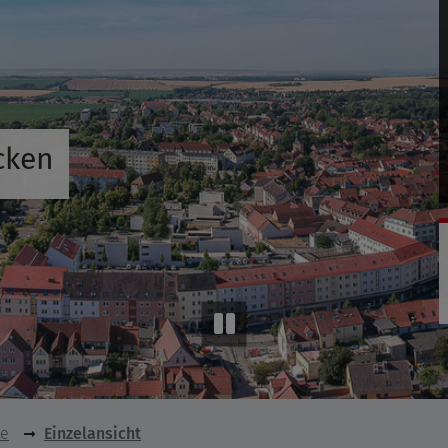
cken
se
Einzelansicht