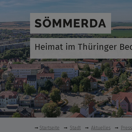
SÖMMERDA
Heimat im Thüringer Be
Startseite
Stadt
Aktuelles
Pres