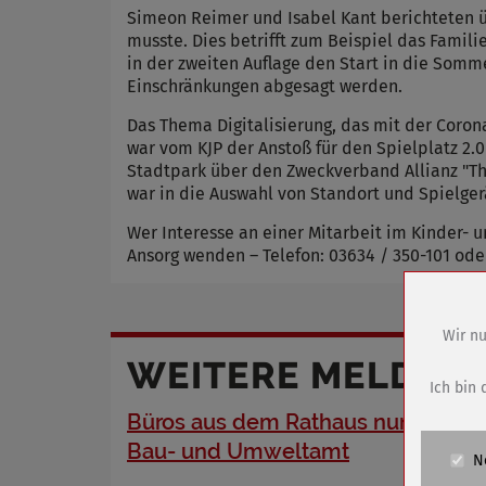
Simeon Reimer und Isabel Kant berichteten ü
musste. Dies betrifft zum Beispiel das Famili
in der zweiten Auflage den Start in die Som
Einschränkungen abgesagt werden.
Das Thema Digitalisierung, das mit der Coron
war vom KJP der Anstoß für den Spielplatz 2
Stadtpark über den Zweckverband Allianz "Th
war in die Auswahl von Standort und Spielgerä
Wer Interesse an einer Mitarbeit im Kinder- u
Ansorg wenden – Telefon: 03634 / 350-101 ode
Wir nu
Name
WEITERE MELDUN
Anbieter
Ich bin 
Zweck
Büros aus dem Rathaus nun im
Cookie 
Bau- und Umweltamt
N
Cookie La