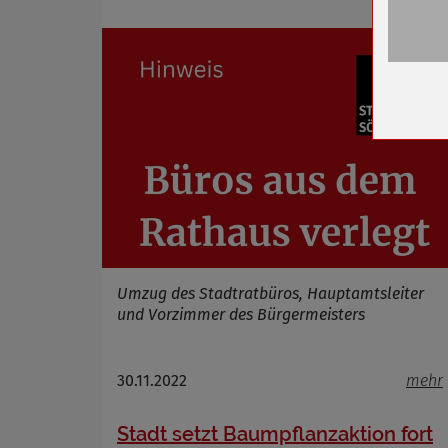
Name
Anbieter
Zweck
Cookie 
Cookie La
Name
Anbieter
Zweck
Umzug des Stadtratbüros, Hauptamtsleiter
Cookie 
und Vorzimmer des Bürgermeisters
Cookie La
30.11.2022
mehr
Name
Stadt setzt Baumpflanzaktion fort
Anbieter