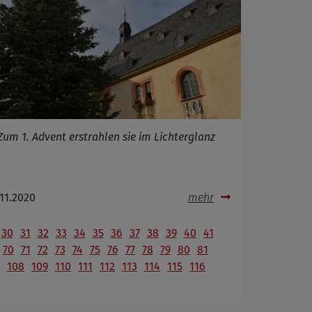
Zum 1. Advent erstrahlen sie im Lichterglanz
.11.2020
mehr
30
31
32
33
34
35
36
37
38
39
40
41
70
71
72
73
74
75
76
77
78
79
80
81
108
109
110
111
112
113
114
115
116