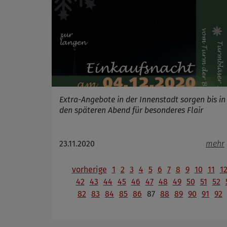
Extra-Angebote in der Innenstadt sorgen bis in
den späteren Abend für besonderes Flair
23.11.2020
mehr
vorherige
1
2
3
4
5
6
7
8
9
10
11
1
42
43
44
45
46
47
48
49
50
51
52
82
83
84
85
86
87
88
89
90
91
92