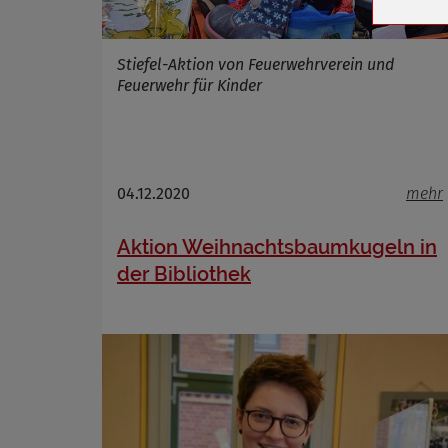
Cookie La
Stiefel-Aktion von Feuerwehrverein und
Feuerwehr für Kinder
Name
Anbieter
Zweck
Cookie 
04.12.2020
mehr
Cookie La
Aktion Weihnachtsbaumkugeln in
der Bibliothek
Name
Anbieter
Zweck
Cookie 
Cookie La