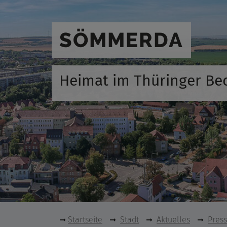
SÖMMERDA
Heimat im Thüringer Be
Startseite
Stadt
Aktuelles
Pres