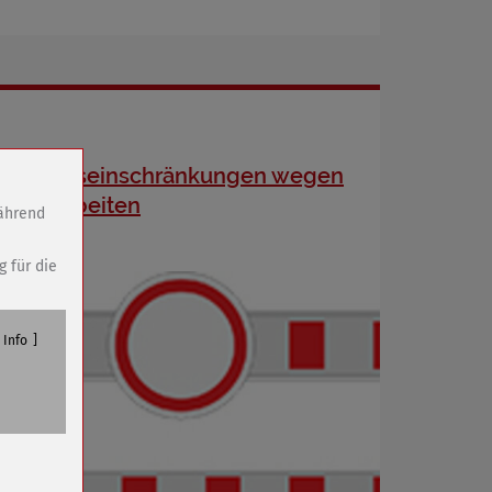
Verkehrseinschränkungen wegen
Kanalarbeiten
während
g für die
Info
n