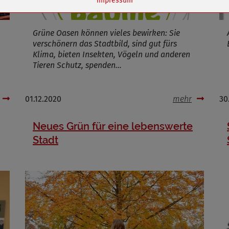
Impressum
ufzeit
1 Jahr
Grüne Oasen können vieles bewirken: Sie
verschönern das Stadtbild, sind gut fürs
Klima, bieten Insekten, Vögeln und anderen
Cookies die bei der Verwendung von OpenStreetMaps gesetzt werden
Tieren Schutz, spenden…
Marketing/Tracking
Name
_osm_totp_token
01.12.2020
mehr
30
ufzeit
Neues Grün für eine lebenswerte
Stadt
Cookies die bei der Verwendung von OpenWeatherAPI gesetzt werden
Name
ufzeit