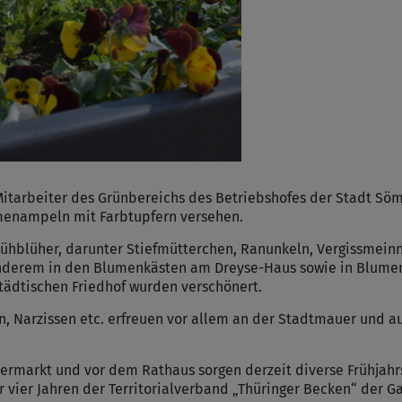
itarbeiter des Grünbereichs des Betriebshofes der Stadt Sö
menampeln mit Farbtupfern versehen.
rühblüher, darunter Stiefmütterchen, Ranunkeln, Vergissmein
 anderem in den Blumenkästen am Dreyse-Haus sowie in Blume
tädtischen Friedhof wurden verschönert.
, Narzissen etc. erfreuen vor allem an der Stadtmauer und a
markt und vor dem Rathaus sorgen derzeit diverse Frühjahrs
r vier Jahren der Territorialverband „Thüringer Becken“ der Ga