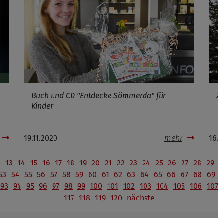
Buch und CD "Entdecke Sömmerda" für
Kinder
19.11.2020
mehr
16
2
13
14
15
16
17
18
19
20
21
22
23
24
25
26
27
28
29
53
54
55
56
57
58
59
60
61
62
63
64
65
66
67
68
69
93
94
95
96
97
98
99
100
101
102
103
104
105
106
107
117
118
119
120
nächste