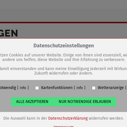
GEN
Neues Grün für eine lebenswerte
Zum Betrieb der Seite notwendige Cookies / Drittanbieter:
Datenschutzeinstellungen
Stadt
tzen Cookies auf unserer Website. Einige von ihnen sind essenziell, 
andere uns helfen, diese Website und Ihre Erfahrung zu verbessern.
PHP Session Cookie
Eigentümer dieser Website (Wenko-Wenselaar GmbH & Co. KG)
damit einverstanden und kann meine Einwilligung jederzeit mit Wirkun
Zukunft widerrufen oder ändern.
Absicherung Kontaktformular / SPAM Schutz
Name
PHPSESSID, fe_typo_user
otwendig
Kartenfunktionen
Wetteranzeige
ufzeit
undefined
Info
Info
ALLE AKZEPTIEREN
NUR NOTWENDIGE ERLAUBEN
Cookiespeicherung Entscheidungscookie
Eigentümer dieser Website (Wenko-Wenselaar GmbH & Co. KG)
Speichert die Einstellungen der Besucher bezüglich der Speicherung vo
Die Auswahl kann in der
Datenschutzerklärung
widerrufen werden.
Cookies.
Name
dywc