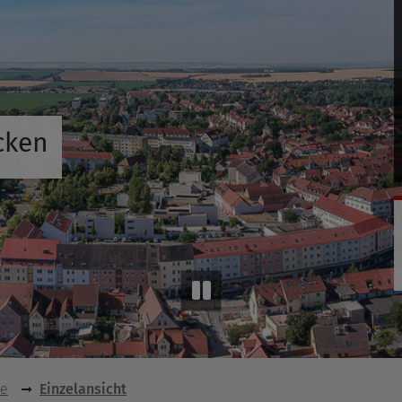
cken
se
Einzelansicht