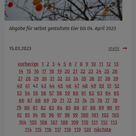
Abgabe für selbst gestaltete Eier bis 04. April 2023
15.03.2023
mehr
vorherige
1
2
3
4
5
6
7
8
9
10
11
12
13
14
15
16
17
18
19
20
21
22
23
24
25
26
27
28
29
30
31
32
33
34
35
36
37
38
39
40
41
42
43
44
45
46
47
48
49
50
51
52
53
54
55
56
57
58
59
60
61
62
63
64
65
66
67
68
69
70
71
72
73
74
75
76
77
78
79
80
81
82
83
84
85
86
87
88
89
90
91
92
93
94
95
96
97
98
99
100
101
102
103
104
105
106
107
108
109
110
111
112
113
114
115
116
117
118
119
120
nächste