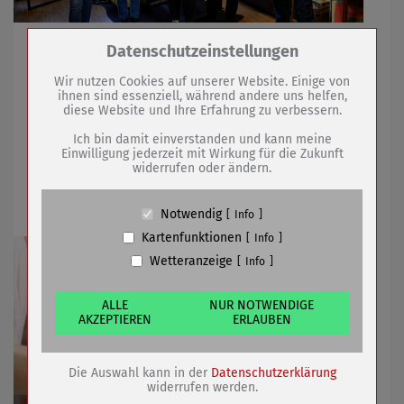
Drei engagierte junge Frauen bereichern zukünftig die
Zum Betrieb der Seite notwendige Cookies /
Datenschutzeinstellungen
Drittanbieter:
Stadtverwaltung
Wir nutzen Cookies auf unserer Website. Einige von
ihnen sind essenziell, während andere uns helfen,
diese Website und Ihre Erfahrung zu verbessern.
Name
PHP Session Cookie
28.03.2023
mehr
Anbieter
Eigentümer dieser Website (Wenko-
Ich bin damit einverstanden und kann meine
Wenselaar GmbH & Co. KG)
Einwilligung jederzeit mit Wirkung für die Zukunft
widerrufen oder ändern.
Einschränkung der
Zweck
Absicherung Kontaktformular / SPAM
Schutz
Trinkwasserversorgung
Cookie Name
PHPSESSID, fe_typo_user
Notwendig
Info
Cookie Laufzeit
undefined
Kartenfunktionen
Info
Wetteranzeige
Info
Name
Cookiespeicherung Entscheidungscookie
Anbieter
Eigentümer dieser Website (Wenko-
Wenselaar GmbH & Co. KG)
ALLE
NUR NOTWENDIGE
AKZEPTIEREN
ERLAUBEN
Zweck
Speichert die Einstellungen der Besucher
bezüglich der Speicherung von Cookies.
Cookie Name
dywc
Die Auswahl kann in der
Datenschutzerklärung
Cookie Laufzeit
1 Jahr
widerrufen werden.