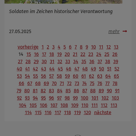
Soldaten im Zeichen historischer Verantwortung
27.05.2025
mehr
vorherige
1
2
3
4
5
6
7
8
9
10
11
12
13
14
15
16
17
18
19
20
21
22
23
24
25
26
27
28
29
30
31
32
33
34
35
36
37
38
39
40
41
42
43
44
45
46
47
48
49
50
51
52
53
54
55
56
57
58
59
60
61
62
63
64
65
66
67
68
69
70
71
72
73
74
75
76
77
78
79
80
81
82
83
84
85
86
87
88
89
90
91
92
93
94
95
96
97
98
99
100
101
102
103
104
105
106
107
108
109
110
111
112
113
114
115
116
117
118
119
120
nächste