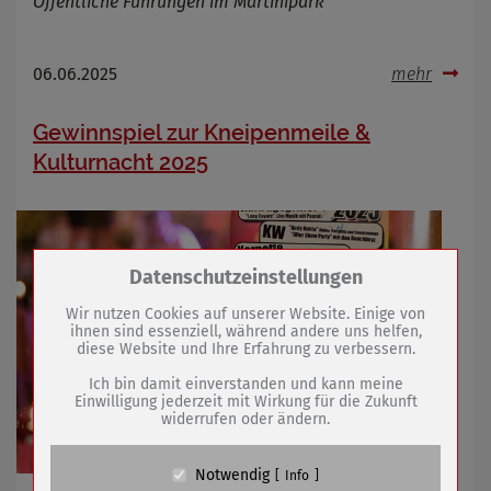
Öffentliche Führungen im Martinipark
06.06.2025
mehr
Gewinnspiel zur Kneipenmeile &
Kulturnacht 2025
Zum Betrieb der Seite notwendige Cookies /
Datenschutzeinstellungen
Drittanbieter:
Wir nutzen Cookies auf unserer Website. Einige von
ihnen sind essenziell, während andere uns helfen,
diese Website und Ihre Erfahrung zu verbessern.
Name
PHP Session Cookie
Anbieter
Eigentümer dieser Website (Wenko-
Ich bin damit einverstanden und kann meine
Wenselaar GmbH & Co. KG)
Einwilligung jederzeit mit Wirkung für die Zukunft
widerrufen oder ändern.
Zweck
Absicherung Kontaktformular / SPAM
Schutz
Cookie Name
PHPSESSID, fe_typo_user
Notwendig
Info
Cookie Laufzeit
undefined