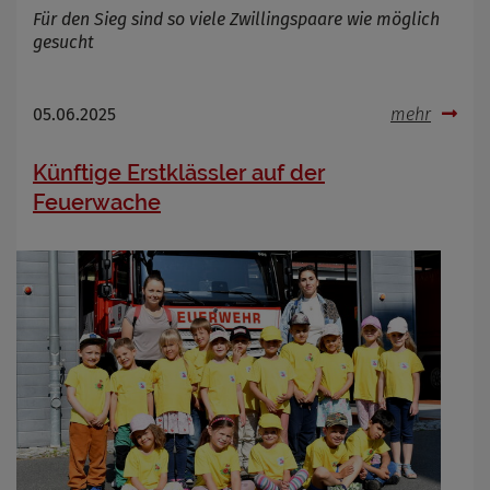
Für den Sieg sind so viele Zwillingspaare wie möglich
Name
Cookies die bei der Verwendung von
OpenWeatherAPI gesetzt werden
gesucht
Anbieter
Zweck
05.06.2025
mehr
Cookie Name
Cookie Laufzeit
Künftige Erstklässler auf der
Feuerwache
Infos schließen