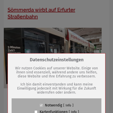
Sömmerda wirbt auf Erfurter
Straßenbahn
Zum Betrieb der Seite notwendige Cookies /
Datenschutzeinstellungen
Drittanbieter:
Wir nutzen Cookies auf unserer Website. Einige von
ihnen sind essenziell, während andere uns helfen,
diese Website und Ihre Erfahrung zu verbessern.
Name
PHP Session Cookie
Anbieter
Eigentümer dieser Website (Wenko-
Ich bin damit einverstanden und kann meine
Wenselaar GmbH & Co. KG)
Einwilligung jederzeit mit Wirkung für die Zukunft
widerrufen oder ändern.
Zweck
Absicherung Kontaktformular / SPAM
Stadt setzt damit gemeinsame Imagekampagne mit
Schutz
Wohnungsunternehmen fort
Cookie Name
PHPSESSID, fe_typo_user
Notwendig
Info
Cookie Laufzeit
undefined
Kartenfunktionen
Info