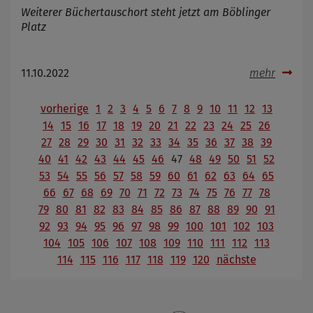
Weiterer Büchertauschort steht jetzt am Böblinger
Platz
11.10.2022
mehr
vorherige
1
2
3
4
5
6
7
8
9
10
11
12
13
14
15
16
17
18
19
20
21
22
23
24
25
26
27
28
29
30
31
32
33
34
35
36
37
38
39
40
41
42
43
44
45
46
47
48
49
50
51
52
53
54
55
56
57
58
59
60
61
62
63
64
65
66
67
68
69
70
71
72
73
74
75
76
77
78
79
80
81
82
83
84
85
86
87
88
89
90
91
92
93
94
95
96
97
98
99
100
101
102
103
104
105
106
107
108
109
110
111
112
113
114
115
116
117
118
119
120
nächste