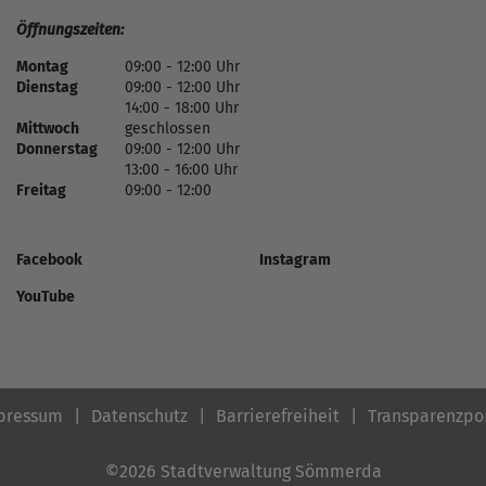
Öffnungszeiten:
Montag
09:00 - 12:00 Uhr
Dienstag
09:00 - 12:00 Uhr
14:00 - 18:00 Uhr
Mittwoch
geschlossen
Donnerstag
09:00 - 12:00 Uhr
13:00 - 16:00 Uhr
Freitag
09:00 - 12:00
Facebook
Instagram
YouTube
pressum
Datenschutz
Barrierefreiheit
Transparenzpo
©2026 Stadtverwaltung Sömmerda