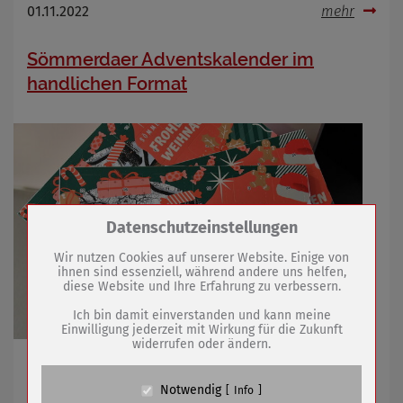
01.11.2022
mehr
Sömmerdaer Adventskalender im
handlichen Format
Zum Betrieb der Seite notwendige Cookies /
Datenschutzeinstellungen
Drittanbieter:
Wir nutzen Cookies auf unserer Website. Einige von
ihnen sind essenziell, während andere uns helfen,
diese Website und Ihre Erfahrung zu verbessern.
Name
PHP Session Cookie
Anbieter
Eigentümer dieser Website (Wenko-
Ich bin damit einverstanden und kann meine
Wenselaar GmbH & Co. KG)
Einwilligung jederzeit mit Wirkung für die Zukunft
widerrufen oder ändern.
Zweck
Absicherung Kontaktformular / SPAM
Schutz
Siegermotiv des Fotowettbewerbs ziert Kalender /
Cookie Name
PHPSESSID, fe_typo_user
Verkauf in der Tourist-Information
Notwendig
Info
Cookie Laufzeit
undefined