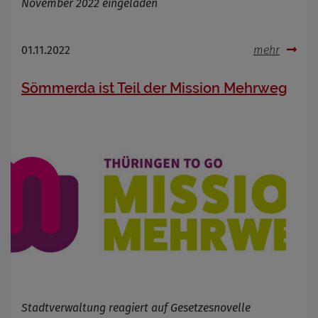
November 2022 eingeladen
Name
Cookies die bei der Verwendung von
OpenWeatherAPI gesetzt werden
Anbieter
01.11.2022
mehr
Zweck
Cookie Name
Sömmerda ist Teil der Mission Mehrweg
Cookie Laufzeit
Infos schließen
Stadtverwaltung reagiert auf Gesetzesnovelle