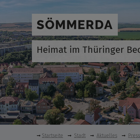
SÖMMERDA
Heimat im Thüringer Be
Startseite
Stadt
Aktuelles
Pres