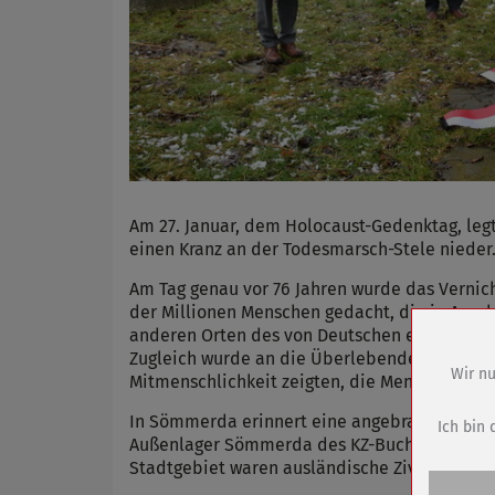
Am 27. Januar, dem Holocaust-Gedenktag, legt
einen Kranz an der Todesmarsch-Stele nieder
Am Tag genau vor 76 Jahren wurde das Vernic
der Millionen Menschen gedacht, die in Ausc
anderen Orten des von Deutschen europaweit 
Zugleich wurde an die Überlebenden erinnert 
Wir nu
Mitmenschlichkeit zeigten, die Menschenlebe
Name
In Sömmerda erinnert eine angebrachte Tafel
Anbieter
Ich bin 
Außenlager Sömmerda des KZ-Buchenwald inha
Zweck
Stadtgebiet waren ausländische Zivilarbeite
Cookie 