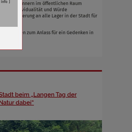
Info
ept zum Erinnern im öffentlichen Raum
 ihre Individualität und Würde
die Erinnerung an alle Lager in der Stadt für
n
en Parteien zum Anlass für ein Gedenken in
Stadt beim „Langen Tag der
Natur dabei“