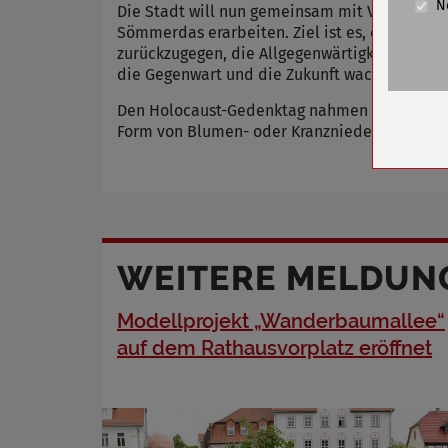
N
Cookie La
Die Stadt will nun gemeinsam mit Vertretern
Sömmerdas erarbeiten. Ziel ist es, den Insa
zurückzugegen, die Allgegenwärtigkeit des Lag
Name
die Gegenwart und die Zukunft wach zu halte
Anbieter
Zweck
Den Holocaust-Gedenktag nahmen auch Privatp
Form von Blumen- oder Kranzniederlegungen 
Cookie 
Cookie La
Name
WEITERE MELDUN
Anbieter
Zweck
Modellprojekt „Wanderbaumallee“
Cookie 
auf dem Rathausvorplatz eröffnet
Cookie La