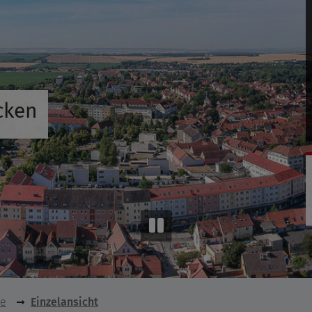
cken
se
Einzelansicht