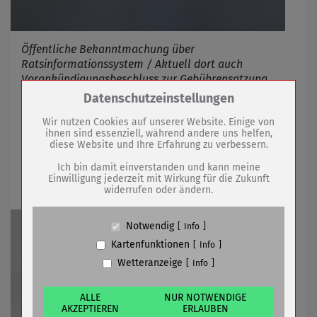
Öffentliche Bekanntmachung über
Ratsinformationssystem / Aktuell dort auch
Vorankündigungsbeschluss zur Gebührensatzung
städtischer Kitas
Zum Betrieb der Seite notwendige Cookies /
Datenschutzeinstellungen
Drittanbieter:
Wir nutzen Cookies auf unserer Website. Einige von
ihnen sind essenziell, während andere uns helfen,
30.07.2026
mehr
diese Website und Ihre Erfahrung zu verbessern.
Name
PHP Session Cookie
Anbieter
Eigentümer dieser Website (Wenko-
Ich bin damit einverstanden und kann meine
Wenselaar GmbH & Co. KG)
Einschränkung im Einwohnermeldeamt
Einwilligung jederzeit mit Wirkung für die Zukunft
widerrufen oder ändern.
Zweck
Absicherung Kontaktformular / SPAM
Schutz
Cookie Name
PHPSESSID, fe_typo_user
Notwendig
Info
Cookie Laufzeit
undefined
Kartenfunktionen
Info
Wetteranzeige
Info
Name
Cookiespeicherung Entscheidungscookie
Anbieter
Eigentümer dieser Website (Wenko-
Wenselaar GmbH & Co. KG)
ALLE
NUR NOTWENDIGE
AKZEPTIEREN
ERLAUBEN
Zweck
Speichert die Einstellungen der Besucher