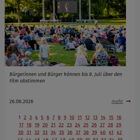
Bürgerinnen und Bürger können bis 8. Juli über den
Film abstimmen
26.06.2026
mehr
1
2
3
4
5
6
7
8
9
10
11
12
13
14
15
16
17
18
19
20
21
22
23
24
25
26
27
28
29
30
31
32
33
34
35
36
37
38
39
40
41
42
43
44
45
46
47
48
49
50
51
52
53
54
55