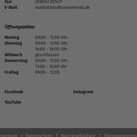
Fax:
(03634) 621477
E-Mail:
mail(at)stadtsoemmerda.de
Öffnungszeiten:
Montag
09:00 - 12:00 Uhr
Dienstag
09:00 - 12:00 Uhr
14:00 - 18:00 Uhr
Mittwoch
geschlossen
Donnerstag
09:00 - 12:00 Uhr
13:00 - 16:00 Uhr
Freitag
09:00 - 12:00
Facebook
Instagram
YouTube
pressum
Datenschutz
Barrierefreiheit
Transparenzpo