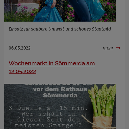
Name
Cookies die bei der Verwendung von
OpenWeatherAPI gesetzt werden
Anbieter
Einsatz für saubere Umwelt und schönes Stadtbild
Zweck
Cookie Name
Cookie Laufzeit
06.05.2022
mehr
Infos schließen
Wochenmarkt in Sömmerda am
12.05.2022