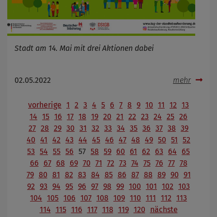
Stadt am 14. Mai mit drei Aktionen dabei
02.05.2022
mehr
vorherige
1
2
3
4
5
6
7
8
9
10
11
12
13
14
15
16
17
18
19
20
21
22
23
24
25
26
27
28
29
30
31
32
33
34
35
36
37
38
39
40
41
42
43
44
45
46
47
48
49
50
51
52
53
54
55
56
57
58
59
60
61
62
63
64
65
66
67
68
69
70
71
72
73
74
75
76
77
78
79
80
81
82
83
84
85
86
87
88
89
90
91
92
93
94
95
96
97
98
99
100
101
102
103
104
105
106
107
108
109
110
111
112
113
114
115
116
117
118
119
120
nächste