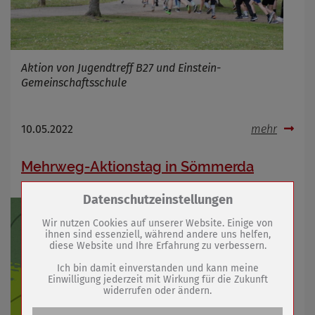
Aktion von Jugendtreff B27 und Einstein-
Gemeinschaftsschule
10.05.2022
mehr
Mehrweg-Aktionstag in Sömmerda
Zum Betrieb der Seite notwendige Cookies /
Datenschutzeinstellungen
Drittanbieter:
Wir nutzen Cookies auf unserer Website. Einige von
ihnen sind essenziell, während andere uns helfen,
diese Website und Ihre Erfahrung zu verbessern.
Name
PHP Session Cookie
Anbieter
Eigentümer dieser Website (Wenko-
Ich bin damit einverstanden und kann meine
Wenselaar GmbH & Co. KG)
Einwilligung jederzeit mit Wirkung für die Zukunft
widerrufen oder ändern.
Zweck
Absicherung Kontaktformular / SPAM
Schutz