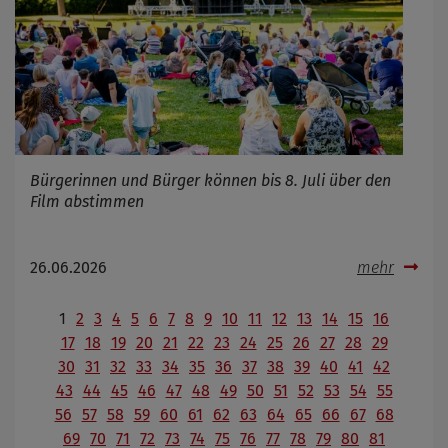
Bürgerinnen und Bürger können bis 8. Juli über den
Film abstimmen
26.06.2026
mehr
1
2
3
4
5
6
7
8
9
10
11
12
13
14
15
16
17
18
19
20
21
22
23
24
25
26
27
28
29
30
31
32
33
34
35
36
37
38
39
40
41
42
43
44
45
46
47
48
49
50
51
52
53
54
55
56
57
58
59
60
61
62
63
64
65
66
67
68
69
70
71
72
73
74
75
76
77
78
79
80
81