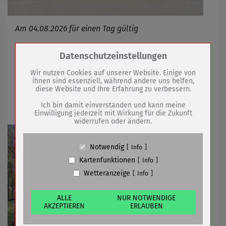
Am 04.08.2026 für einen Tag gültig
Zum Betrieb der Seite notwendige Cookies /
Datenschutzeinstellungen
28.07.2026
mehr
Drittanbieter:
Wir nutzen Cookies auf unserer Website. Einige von
ihnen sind essenziell, während andere uns helfen,
Bürgerinnen und Bürger können Ideen
diese Website und Ihre Erfahrung zu verbessern.
Name
PHP Session Cookie
für die Region einreichen
Anbieter
Eigentümer dieser Website (Wenko-
Ich bin damit einverstanden und kann meine
Wenselaar GmbH & Co. KG)
Einwilligung jederzeit mit Wirkung für die Zukunft
widerrufen oder ändern.
Zweck
Absicherung Kontaktformular / SPAM
Schutz
Cookie Name
PHPSESSID, fe_typo_user
Notwendig
Info
Cookie Laufzeit
undefined
Kartenfunktionen
Info
Wetteranzeige
Info
Name
Cookiespeicherung Entscheidungscookie
Anbieter
Eigentümer dieser Website (Wenko-
Wenselaar GmbH & Co. KG)
ALLE
NUR NOTWENDIGE
AKZEPTIEREN
ERLAUBEN
Zweck
Speichert die Einstellungen der Besucher
bezüglich der Speicherung von Cookies.