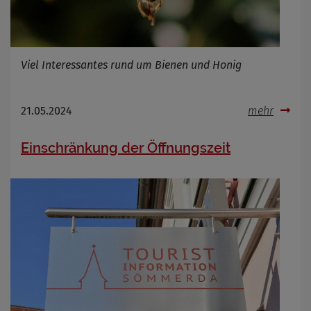
Name
Cookies die bei der Verwendung von
OpenWeatherAPI gesetzt werden
Anbieter
Viel Interessantes rund um Bienen und Honig
Zweck
Cookie Name
Cookie Laufzeit
21.05.2024
mehr
Infos schließen
Einschränkung der Öffnungszeit