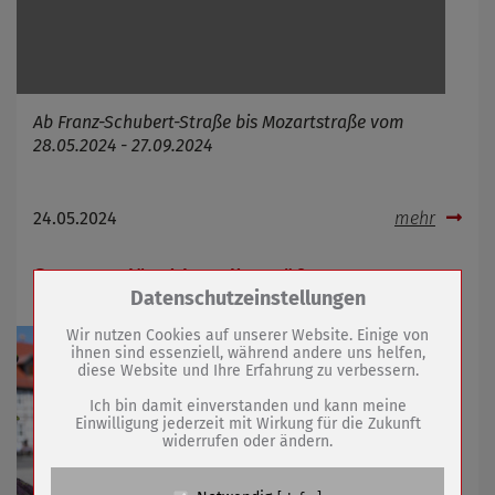
Ab Franz-Schubert-Straße bis Mozartstraße vom
28.05.2024 - 27.09.2024
24.05.2024
mehr
Sommer lässt bereits grüßen
Zum Betrieb der Seite notwendige Cookies /
Datenschutzeinstellungen
Drittanbieter:
Wir nutzen Cookies auf unserer Website. Einige von
ihnen sind essenziell, während andere uns helfen,
diese Website und Ihre Erfahrung zu verbessern.
Name
PHP Session Cookie
Anbieter
Eigentümer dieser Website (Wenko-
Ich bin damit einverstanden und kann meine
Wenselaar GmbH & Co. KG)
Einwilligung jederzeit mit Wirkung für die Zukunft
widerrufen oder ändern.
Zweck
Absicherung Kontaktformular / SPAM
Schutz
Cookie Name
PHPSESSID, fe_typo_user