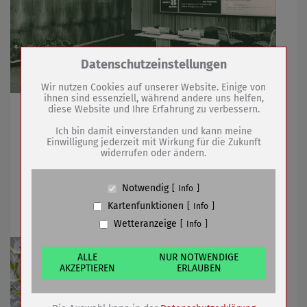
Zum Betrieb der Seite notwendige Cookies /
Datenschutzeinstellungen
Drittanbieter:
Wir nutzen Cookies auf unserer Website. Einige von
ihnen sind essenziell, während andere uns helfen,
diese Website und Ihre Erfahrung zu verbessern.
Bebildert und mit zeitgenössischen Berichten
Name
PHP Session Cookie
unterlegt
Anbieter
Eigentümer dieser Website (Wenko-
Ich bin damit einverstanden und kann meine
Wenselaar GmbH & Co. KG)
Einwilligung jederzeit mit Wirkung für die Zukunft
widerrufen oder ändern.
Zweck
Absicherung Kontaktformular / SPAM
Schutz
14.03.2023
mehr
Cookie Name
PHPSESSID, fe_typo_user
Notwendig
Info
Cookie Laufzeit
undefined
Tourist-Information ist frühlingsbereit
Kartenfunktionen
Info
Wetteranzeige
Info
Name
Cookiespeicherung Entscheidungscookie
Anbieter
Eigentümer dieser Website (Wenko-
Wenselaar GmbH & Co. KG)
ALLE
NUR NOTWENDIGE
AKZEPTIEREN
ERLAUBEN
Zweck
Speichert die Einstellungen der Besucher
bezüglich der Speicherung von Cookies.
Cookie Name
dywc