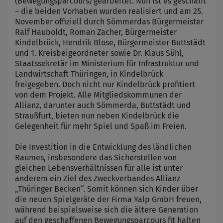
(Bewegungsparcours) gearbeitet. Nun ist es geschafft
– die beiden Vorhaben wurden realisiert und am 25.
November offiziell durch Sömmerdas Bürgermeister
Ralf Hauboldt, Roman Zacher, Bürgermeister
Kindelbrück, Hendrik Blose, Bürgermeister Buttstädt
und 1. Kreisbeigeordneter sowie Dr. Klaus Sühl,
Staatssekretär im Ministerium für Infrastruktur und
Landwirtschaft Thüringen, in Kindelbrück
freigegeben. Doch nicht nur Kindelbrück profitiert
von dem Projekt. Alle Mitgliedskommunen der
Allianz, darunter auch Sömmerda, Buttstädt und
Straußfurt, bieten nun neben Kindelbrück die
Gelegenheit für mehr Spiel und Spaß im Freien.
Die Investition in die Entwicklung des ländlichen
Raumes, insbesondere das Sicherstellen von
gleichen Lebensverhältnissen für alle ist unter
anderem ein Ziel des Zweckverbandes Allianz
„Thüringer Becken“. Somit können sich Kinder über
die neuen Spielgeräte der Firma Yalp GmbH freuen,
während beispielsweise sich die ältere Generation
auf den geschaffenen Bewegungsparcours fit halten