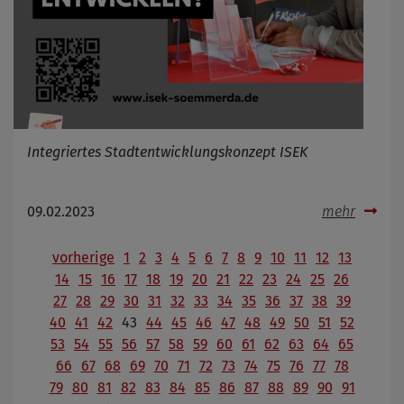
Integriertes Stadtentwicklungskonzept ISEK
09.02.2023
mehr
vorherige
1
2
3
4
5
6
7
8
9
10
11
12
13
14
15
16
17
18
19
20
21
22
23
24
25
26
27
28
29
30
31
32
33
34
35
36
37
38
39
40
41
42
43
44
45
46
47
48
49
50
51
52
53
54
55
56
57
58
59
60
61
62
63
64
65
66
67
68
69
70
71
72
73
74
75
76
77
78
79
80
81
82
83
84
85
86
87
88
89
90
91