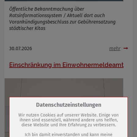
Öffentliche Bekanntmachung über
Ratsinformationssystem / Aktuell dort auch
Vorankündigungsbeschluss zur Gebührensatzung
städtischer Kitas
30.07.2026
mehr
Einschränkung im Einwohnermeldeamt
Zum Betrieb der Seite notwendige Cookies /
Datenschutzeinstellungen
Drittanbieter:
Wir nutzen Cookies auf unserer Website. Einige von
ihnen sind essenziell, während andere uns helfen,
diese Website und Ihre Erfahrung zu verbessern.
Name
PHP Session Cookie
Anbieter
Eigentümer dieser Website (Wenko-
Ich bin damit einverstanden und kann meine