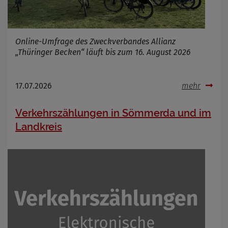
Cookie Laufzeit
Online-Umfrage des Zweckverbandes Allianz
„Thüringer Becken“ läuft bis zum 16. August 2026
Name
Cookies die bei der Verwendung von
OpenWeatherAPI gesetzt werden
Anbieter
17.07.2026
mehr
Zweck
Cookie Name
Cookie Laufzeit
Verkehrszählungen in Sömmerda und im
Landkreis
Infos schließen