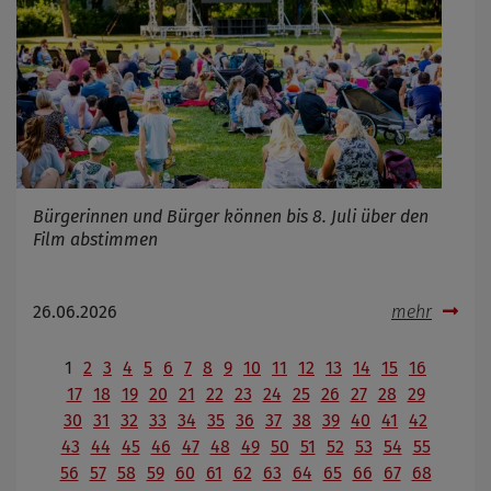
Bürgerinnen und Bürger können bis 8. Juli über den
Film abstimmen
26.06.2026
mehr
1
2
3
4
5
6
7
8
9
10
11
12
13
14
15
16
17
18
19
20
21
22
23
24
25
26
27
28
29
30
31
32
33
34
35
36
37
38
39
40
41
42
43
44
45
46
47
48
49
50
51
52
53
54
55
56
57
58
59
60
61
62
63
64
65
66
67
68