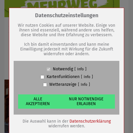
Zum Betrieb der Seite notwendige Cookies /
Datenschutzeinstellungen
Drittanbieter:
Am 12. Mai 2022 Informationen und (Mitmach-)
Wir nutzen Cookies auf unserer Website. Einige von
ihnen sind essenziell, während andere uns helfen,
Aktionen im Innenhof der Musikschule
diese Website und Ihre Erfahrung zu verbessern.
Name
PHP Session Cookie
Anbieter
Eigentümer dieser Website (Wenko-
Ich bin damit einverstanden und kann meine
Wenselaar GmbH & Co. KG)
Einwilligung jederzeit mit Wirkung für die Zukunft
09.05.2022
mehr
widerrufen oder ändern.
Zweck
Absicherung Kontaktformular / SPAM
Schutz
Mitmachen bei Müllsammelaktion
Cookie Name
PHPSESSID, fe_typo_user
Notwendig
Info
Cookie Laufzeit
undefined
Kartenfunktionen
Info
Wetteranzeige
Info
Name
Cookiespeicherung Entscheidungscookie
Anbieter
Eigentümer dieser Website (Wenko-
Wenselaar GmbH & Co. KG)
ALLE
NUR NOTWENDIGE
AKZEPTIEREN
ERLAUBEN
Zweck
Speichert die Einstellungen der Besucher
bezüglich der Speicherung von Cookies.
Cookie Name
dywc
Die Auswahl kann in der
Datenschutzerklärung
Cookie Laufzeit
1 Jahr
widerrufen werden.