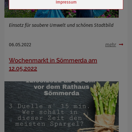
Impressum
Name
Cookies die bei der Verwendung von
OpenStreetMaps gesetzt werden
Einsatz für saubere Umwelt und schönes Stadtbild
Anbieter
Zweck
Marketing/Tracking
Cookie Name
_osm_totp_token
06.05.2022
mehr
Cookie Laufzeit
Wochenmarkt in Sömmerda am
12.05.2022
Name
Cookies die bei der Verwendung von
OpenWeatherAPI gesetzt werden
Anbieter
Zweck
Cookie Name
Cookie Laufzeit
Infos schließen