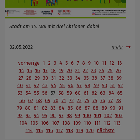
Stadt am 14. Mai mit drei Aktionen dabei
02.05.2022
mehr
vorherige
1
2
3
4
5
6
7
8
9
10
11
12
13
14
15
16
17
18
19
20
21
22
23
24
25
26
27
28
29
30
31
32
33
34
35
36
37
38
39
40
41
42
43
44
45
46
47
48
49
50
51
52
53
54
55
56
57
58
59
60
61
62
63
64
65
66
67
68
69
70
71
72
73
74
75
76
77
78
79
80
81
82
83
84
85
86
87
88
89
90
91
92
93
94
95
96
97
98
99
100
101
102
103
104
105
106
107
108
109
110
111
112
113
114
115
116
117
118
119
120
nächste