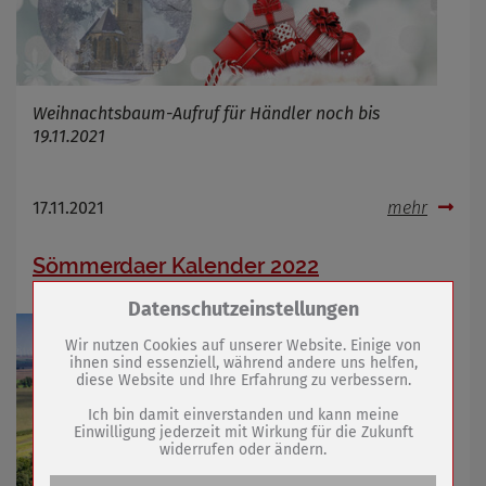
Weihnachtsbaum-Aufruf für Händler noch bis
19.11.2021
17.11.2021
mehr
Sömmerdaer Kalender 2022
Zum Betrieb der Seite notwendige Cookies /
Datenschutzeinstellungen
Drittanbieter:
Wir nutzen Cookies auf unserer Website. Einige von
ihnen sind essenziell, während andere uns helfen,
diese Website und Ihre Erfahrung zu verbessern.
Name
PHP Session Cookie
Anbieter
Eigentümer dieser Website (Wenko-
Ich bin damit einverstanden und kann meine
Wenselaar GmbH & Co. KG)
Einwilligung jederzeit mit Wirkung für die Zukunft
widerrufen oder ändern.
Zweck
Absicherung Kontaktformular / SPAM
Schutz