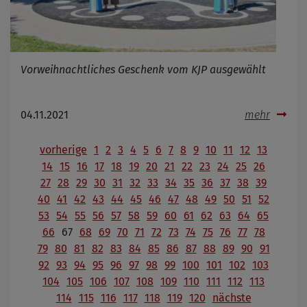
Vorweihnachtliches Geschenk vom KJP ausgewählt
04.11.2021
mehr
vorherige
1
2
3
4
5
6
7
8
9
10
11
12
13
14
15
16
17
18
19
20
21
22
23
24
25
26
27
28
29
30
31
32
33
34
35
36
37
38
39
40
41
42
43
44
45
46
47
48
49
50
51
52
53
54
55
56
57
58
59
60
61
62
63
64
65
66
67
68
69
70
71
72
73
74
75
76
77
78
79
80
81
82
83
84
85
86
87
88
89
90
91
92
93
94
95
96
97
98
99
100
101
102
103
104
105
106
107
108
109
110
111
112
113
114
115
116
117
118
119
120
nächste