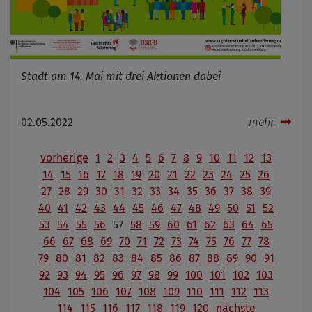
Stadt am 14. Mai mit drei Aktionen dabei
02.05.2022
mehr
vorherige
1
2
3
4
5
6
7
8
9
10
11
12
13
14
15
16
17
18
19
20
21
22
23
24
25
26
27
28
29
30
31
32
33
34
35
36
37
38
39
40
41
42
43
44
45
46
47
48
49
50
51
52
53
54
55
56
57
58
59
60
61
62
63
64
65
66
67
68
69
70
71
72
73
74
75
76
77
78
79
80
81
82
83
84
85
86
87
88
89
90
91
92
93
94
95
96
97
98
99
100
101
102
103
104
105
106
107
108
109
110
111
112
113
114
115
116
117
118
119
120
nächste