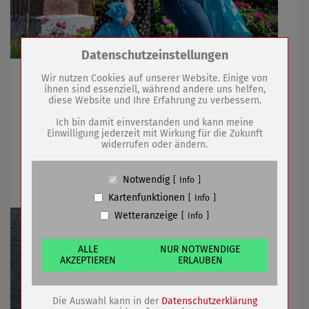
Zum Betrieb der Seite notwendige Cookies /
Datenschutzeinstellungen
Drittanbieter:
Einsatz für saubere Umwelt und schönes Stadtbild
Wir nutzen Cookies auf unserer Website. Einige von
ihnen sind essenziell, während andere uns helfen,
diese Website und Ihre Erfahrung zu verbessern.
Name
PHP Session Cookie
Anbieter
Eigentümer dieser Website (Wenko-
06.05.2022
mehr
Ich bin damit einverstanden und kann meine
Wenselaar GmbH & Co. KG)
Einwilligung jederzeit mit Wirkung für die Zukunft
widerrufen oder ändern.
Zweck
Absicherung Kontaktformular / SPAM
Schutz
Wochenmarkt in Sömmerda am
Cookie Name
PHPSESSID, fe_typo_user
12.05.2022
Notwendig
Info
Cookie Laufzeit
undefined
Kartenfunktionen
Info
Wetteranzeige
Info
Name
Cookiespeicherung Entscheidungscookie
Anbieter
Eigentümer dieser Website (Wenko-
Wenselaar GmbH & Co. KG)
ALLE
NUR NOTWENDIGE
AKZEPTIEREN
ERLAUBEN
Zweck
Speichert die Einstellungen der Besucher
bezüglich der Speicherung von Cookies.
Cookie Name
dywc
Die Auswahl kann in der
Datenschutzerklärung
Cookie Laufzeit
1 Jahr