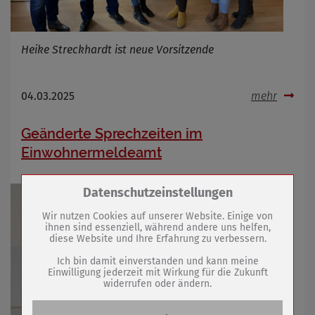
Heike Streckhardt ist neue Vorsitzende
04.03.2025
mehr
Geänderte Sprechzeiten im
Einwohnermeldeamt
Zum Betrieb der Seite notwendige Cookies /
Datenschutzeinstellungen
Drittanbieter:
Wir nutzen Cookies auf unserer Website. Einige von
ihnen sind essenziell, während andere uns helfen,
diese Website und Ihre Erfahrung zu verbessern.
Name
PHP Session Cookie
Anbieter
Eigentümer dieser Website (Wenko-
Ich bin damit einverstanden und kann meine
Wenselaar GmbH & Co. KG)
Einwilligung jederzeit mit Wirkung für die Zukunft
widerrufen oder ändern.
Zweck
Absicherung Kontaktformular / SPAM
Schutz
Cookie Name
PHPSESSID, fe_typo_user