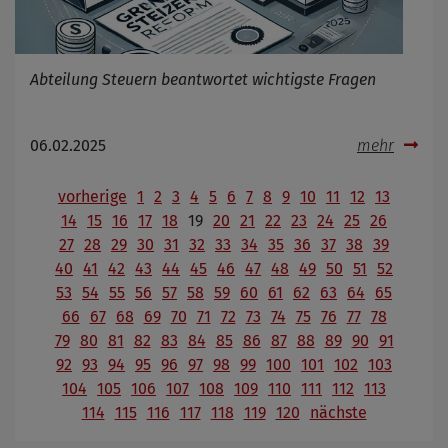
Abteilung Steuern beantwortet wichtigste Fragen
06.02.2025
mehr
vorherige
1
2
3
4
5
6
7
8
9
10
11
12
13
14
15
16
17
18
19
20
21
22
23
24
25
26
27
28
29
30
31
32
33
34
35
36
37
38
39
40
41
42
43
44
45
46
47
48
49
50
51
52
53
54
55
56
57
58
59
60
61
62
63
64
65
66
67
68
69
70
71
72
73
74
75
76
77
78
79
80
81
82
83
84
85
86
87
88
89
90
91
92
93
94
95
96
97
98
99
100
101
102
103
104
105
106
107
108
109
110
111
112
113
114
115
116
117
118
119
120
nächste