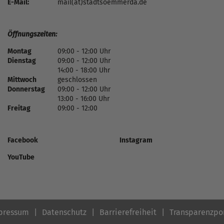
E-Mail:
mail(at)stadtsoemmerda.de
Öffnungszeiten:
Montag
09:00 - 12:00 Uhr
Dienstag
09:00 - 12:00 Uhr
14:00 - 18:00 Uhr
Mittwoch
geschlossen
Donnerstag
09:00 - 12:00 Uhr
13:00 - 16:00 Uhr
Freitag
09:00 - 12:00
Facebook
Instagram
YouTube
pressum
Datenschutz
Barrierefreiheit
Transparenzpo