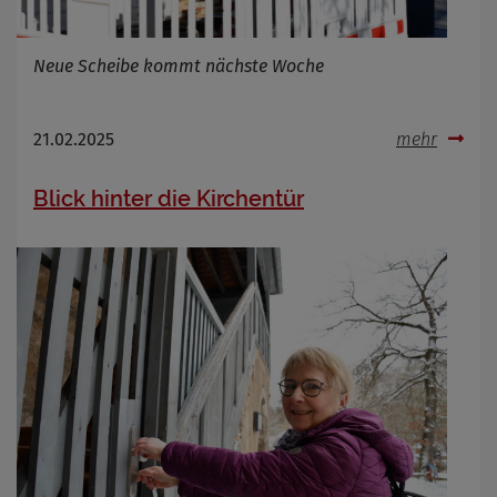
Name
Cookies die bei der Verwendung von
OpenWeatherAPI gesetzt werden
Neue Scheibe kommt nächste Woche
Anbieter
Zweck
21.02.2025
mehr
Cookie Name
Cookie Laufzeit
Blick hinter die Kirchentür
Infos schließen