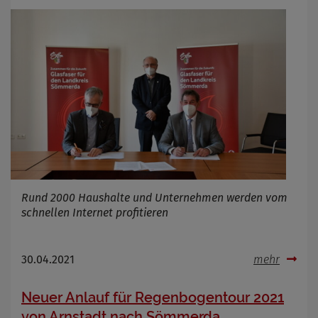
Name
Cookies die bei der Verwendung von
OpenWeatherAPI gesetzt werden
Anbieter
Zweck
Cookie Name
Cookie Laufzeit
Infos schließen
Rund 2000 Haushalte und Unternehmen werden vom
schnellen Internet profitieren
30.04.2021
mehr
Neuer Anlauf für Regenbogentour 2021
von Arnstadt nach Sömmerda