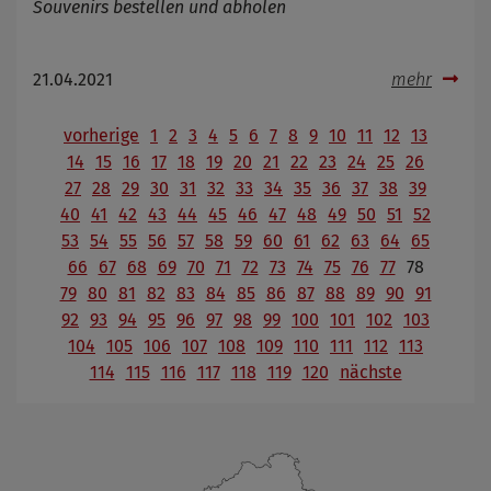
Souvenirs bestellen und abholen
21.04.2021
mehr
vorherige
1
2
3
4
5
6
7
8
9
10
11
12
13
14
15
16
17
18
19
20
21
22
23
24
25
26
27
28
29
30
31
32
33
34
35
36
37
38
39
40
41
42
43
44
45
46
47
48
49
50
51
52
53
54
55
56
57
58
59
60
61
62
63
64
65
66
67
68
69
70
71
72
73
74
75
76
77
78
79
80
81
82
83
84
85
86
87
88
89
90
91
92
93
94
95
96
97
98
99
100
101
102
103
104
105
106
107
108
109
110
111
112
113
114
115
116
117
118
119
120
nächste