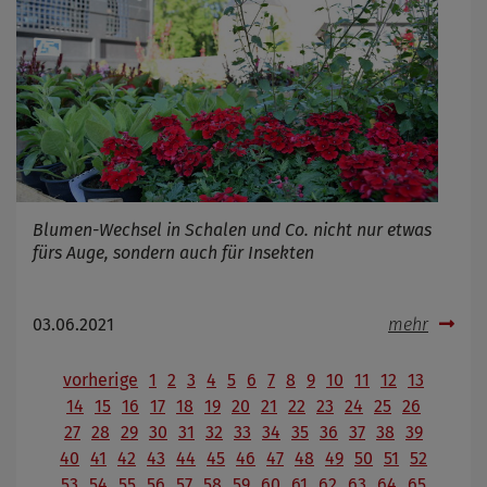
Blumen-Wechsel in Schalen und Co. nicht nur etwas
fürs Auge, sondern auch für Insekten
03.06.2021
mehr
vorherige
1
2
3
4
5
6
7
8
9
10
11
12
13
14
15
16
17
18
19
20
21
22
23
24
25
26
27
28
29
30
31
32
33
34
35
36
37
38
39
40
41
42
43
44
45
46
47
48
49
50
51
52
53
54
55
56
57
58
59
60
61
62
63
64
65