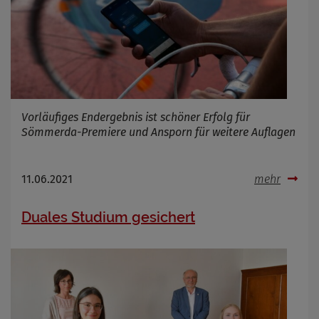
Cookie Laufzeit
Name
Cookies die bei der Verwendung von
OpenWeatherAPI gesetzt werden
Anbieter
Vorläufiges Endergebnis ist schöner Erfolg für
Zweck
Sömmerda-Premiere und Ansporn für weitere Auflagen
Cookie Name
Cookie Laufzeit
11.06.2021
mehr
Infos schließen
Duales Studium gesichert