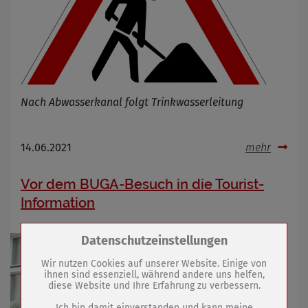
Nach Abwasserkanal folgt Trinkwasserleitung
14.06.2021
mehr
Vor dem BUGA-Besuch in die Tourist-
Information
Zum Betrieb der Seite notwendige Cookies /
Datenschutzeinstellungen
Drittanbieter:
Wir nutzen Cookies auf unserer Website. Einige von
ihnen sind essenziell, während andere uns helfen,
diese Website und Ihre Erfahrung zu verbessern.
Name
PHP Session Cookie
Anbieter
Eigentümer dieser Website (Wenko-
Ich bin damit einverstanden und kann meine