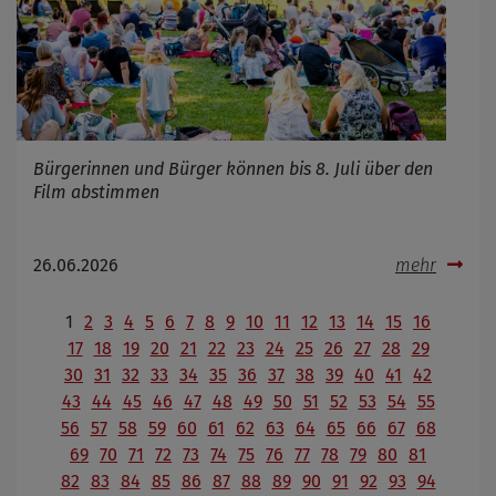
Bürgerinnen und Bürger können bis 8. Juli über den
Film abstimmen
26.06.2026
mehr
1
2
3
4
5
6
7
8
9
10
11
12
13
14
15
16
17
18
19
20
21
22
23
24
25
26
27
28
29
30
31
32
33
34
35
36
37
38
39
40
41
42
43
44
45
46
47
48
49
50
51
52
53
54
55
56
57
58
59
60
61
62
63
64
65
66
67
68
69
70
71
72
73
74
75
76
77
78
79
80
81
82
83
84
85
86
87
88
89
90
91
92
93
94