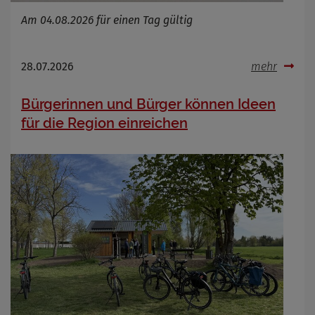
Am 04.08.2026 für einen Tag gültig
Name
Cookies die bei der Verwendung von
28.07.2026
mehr
OpenWeatherAPI gesetzt werden
Anbieter
Bürgerinnen und Bürger können Ideen
Zweck
für die Region einreichen
Cookie Name
Cookie Laufzeit
Infos schließen