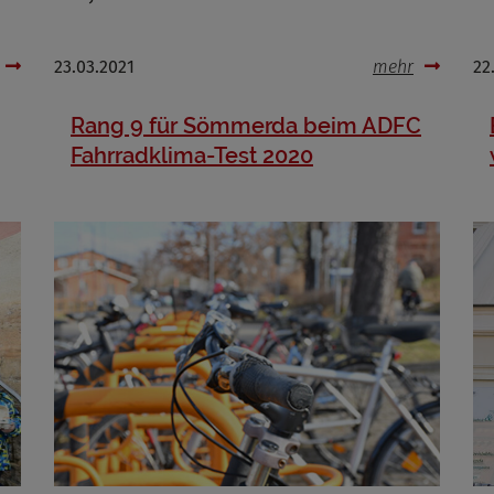
Cookies die bei der Verwendung von OpenWeatherAPI gesetzt werden
23.03.2021
mehr
22
Name
ufzeit
Rang 9 für Sömmerda beim ADFC
Fahrradklima-Test 2020
Infos schließen