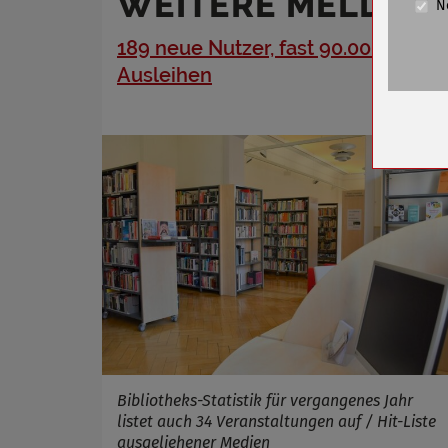
WEITERE MELDUN
N
Cookie La
189 neue Nutzer, fast 90.000
Name
Ausleihen
Anbieter
Zweck
Cookie 
Cookie La
Name
Anbieter
Zweck
Cookie 
Cookie La
Bibliotheks-Statistik für vergangenes Jahr
listet auch 34 Veranstaltungen auf / Hit-Liste
ausgeliehener Medien