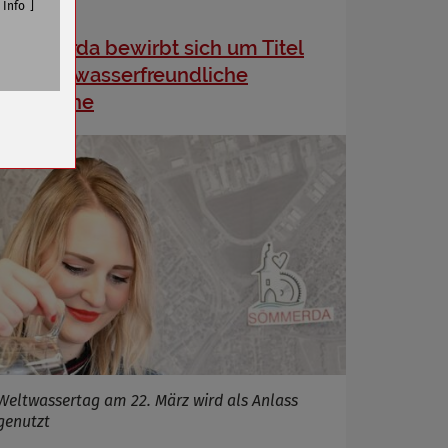
Info
Sömmerda bewirbt sich um Titel
leitungswasserfreundliche
Kommune
n
Weltwassertag am 22. März wird als Anlass
genutzt