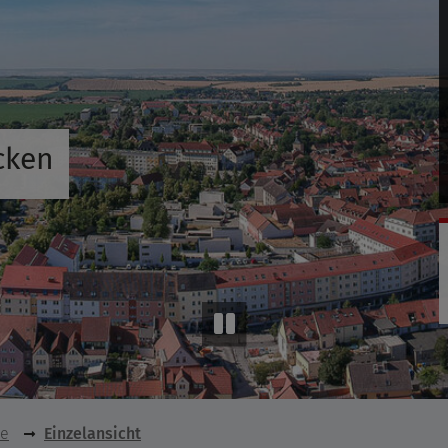
cken
se
Einzelansicht