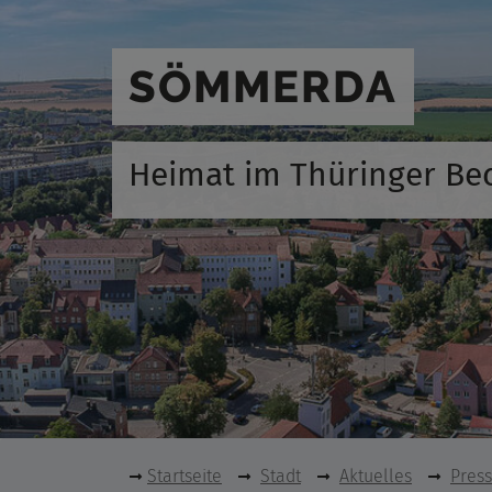
SÖMMERDA
Heimat im Thüringer Be
Startseite
Stadt
Aktuelles
Pres