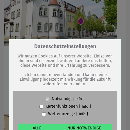
Zum Betrieb der Seite notwendige Cookies /
Datenschutzeinstellungen
Drittanbieter:
Öffentliches Interessenbekundungsverfahren für die
Wir nutzen Cookies auf unserer Website. Einige von
Bewirtschaftung ab Januar 2026 gestartet
ihnen sind essenziell, während andere uns helfen,
diese Website und Ihre Erfahrung zu verbessern.
Name
PHP Session Cookie
Anbieter
Eigentümer dieser Website (Wenko-
Ich bin damit einverstanden und kann meine
Wenselaar GmbH & Co. KG)
16.10.2025
mehr
Einwilligung jederzeit mit Wirkung für die Zukunft
widerrufen oder ändern.
Zweck
Absicherung Kontaktformular / SPAM
Schutz
37 Jahre Städtepartnerschaft mit
Cookie Name
PHPSESSID, fe_typo_user
Notwendig
Info
Böblingen begangen
Cookie Laufzeit
undefined
Kartenfunktionen
Info
Wetteranzeige
Info
Name
Cookiespeicherung Entscheidungscookie
Anbieter
Eigentümer dieser Website (Wenko-
Wenselaar GmbH & Co. KG)
ALLE
NUR NOTWENDIGE