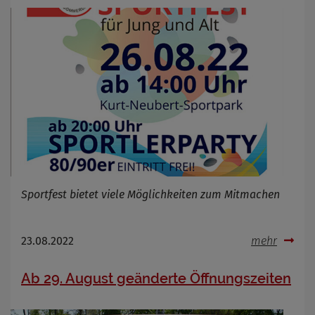
Cookie Name
_osm_totp_token
Cookie Laufzeit
Name
Cookies die bei der Verwendung von
OpenWeatherAPI gesetzt werden
Anbieter
Zweck
Cookie Name
Cookie Laufzeit
Sportfest bietet viele Möglichkeiten zum Mitmachen
Infos schließen
23.08.2022
mehr
Ab 29. August geänderte Öffnungszeiten