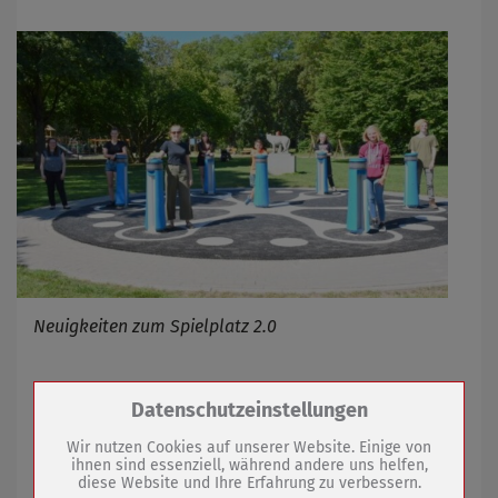
Neuigkeiten zum Spielplatz 2.0
24.08.2022
mehr
Zum Betrieb der Seite notwendige Cookies /
Datenschutzeinstellungen
Drittanbieter:
Wir nutzen Cookies auf unserer Website. Einige von
Mit Abstimmung auf der Zielgeraden
ihnen sind essenziell, während andere uns helfen,
diese Website und Ihre Erfahrung zu verbessern.
Name
PHP Session Cookie