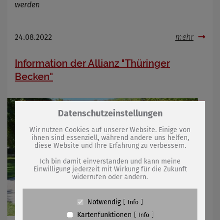
werden
24.08.2022
mehr
Information der Allianz "Thüringer
Becken"
Zum Betrieb der Seite notwendige Cookies /
Datenschutzeinstellungen
Drittanbieter:
Wir nutzen Cookies auf unserer Website. Einige von
ihnen sind essenziell, während andere uns helfen,
diese Website und Ihre Erfahrung zu verbessern.
Name
PHP Session Cookie
Anbieter
Eigentümer dieser Website (Wenko-
Ich bin damit einverstanden und kann meine
Wenselaar GmbH & Co. KG)
Einwilligung jederzeit mit Wirkung für die Zukunft
widerrufen oder ändern.
Zweck
Absicherung Kontaktformular / SPAM
Schutz
Cookie Name
PHPSESSID, fe_typo_user
Notwendig
Info
Cookie Laufzeit
undefined
Kartenfunktionen
Info