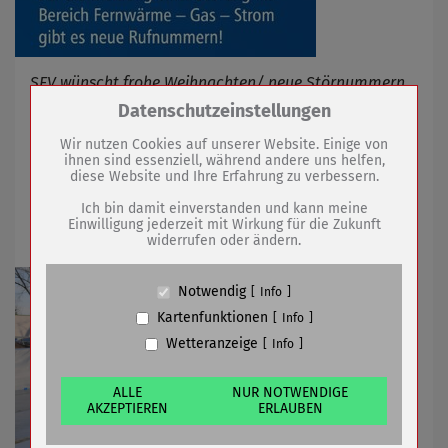
SEV wünscht frohe Weihnachten/ neue Störnummern
ab 01.01.2021
Zum Betrieb der Seite notwendige Cookies /
Datenschutzeinstellungen
Drittanbieter:
Wir nutzen Cookies auf unserer Website. Einige von
ihnen sind essenziell, während andere uns helfen,
14.12.2020
mehr
diese Website und Ihre Erfahrung zu verbessern.
Name
PHP Session Cookie
Anbieter
Eigentümer dieser Website (Wenko-
Ich bin damit einverstanden und kann meine
Wenselaar GmbH & Co. KG)
Im Winter Vorfreude auf Freibad-Saison
Einwilligung jederzeit mit Wirkung für die Zukunft
widerrufen oder ändern.
Zweck
Absicherung Kontaktformular / SPAM
Schutz
Cookie Name
PHPSESSID, fe_typo_user
Notwendig
Info
Cookie Laufzeit
undefined
Kartenfunktionen
Info
Wetteranzeige
Info
Name
Cookiespeicherung Entscheidungscookie
Anbieter
Eigentümer dieser Website (Wenko-
Wenselaar GmbH & Co. KG)
ALLE
NUR NOTWENDIGE
AKZEPTIEREN
ERLAUBEN
Zweck
Speichert die Einstellungen der Besucher
bezüglich der Speicherung von Cookies.