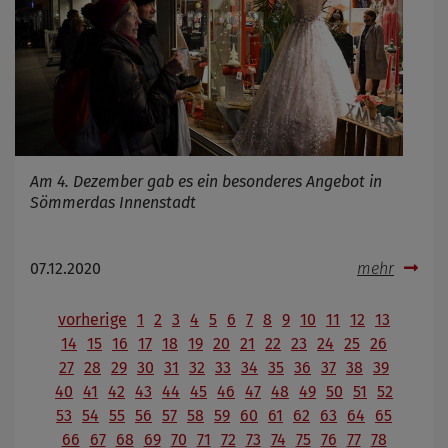
Am 4. Dezember gab es ein besonderes Angebot in
Sömmerdas Innenstadt
07.12.2020
mehr
vorherige
1
2
3
4
5
6
7
8
9
10
11
12
13
14
15
16
17
18
19
20
21
22
23
24
25
26
27
28
29
30
31
32
33
34
35
36
37
38
39
40
41
42
43
44
45
46
47
48
49
50
51
52
53
54
55
56
57
58
59
60
61
62
63
64
65
66
67
68
69
70
71
72
73
74
75
76
77
78